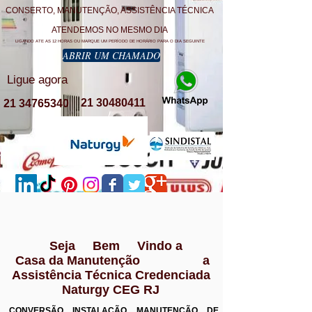
CONSERTO, MANUTENÇÃO, ASSISTÊNCIA TÉCNICA
ATENDEMOS NO MESMO DIA
LIGANDO ATE AS 12 HORAS OU MARQUE UM PERÍODO DE HORÁRIO PARA O DIA SEGUINTE
ABRIR UM CHAMADO
Ligue agora
21 30480411
21 34765340
Seja Bem Vindo a
Casa da Manutenção a
Assistência Técnica Credenciada
Naturgy CEG RJ
CONVERSÃO INSTALAÇÃO MANUTENÇÃO DE