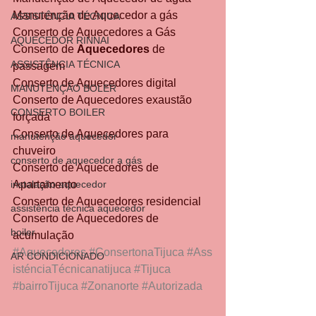
Manutenção de Aquecedor a gás
ASSISTÊNCIA TÉCNICA
Conserto de Aquecedores a Gás
AQUECEDOR RINNAI
Conserto de 
Aquecedores
 de 
ASSISTÊNCIA TÉCNICA
passagem
Conserto de Aquecedores digital
MANUTENÇÃO BOLER
Conserto de Aquecedores exaustão 
CONSERTO BOILER
forçada
Conserto de Aquecedores para 
manutenção aquecedor
chuveiro
conserto de aquecedor a gás
Conserto de Aquecedores de 
instalação aquecedor
Apartamento
Conserto de Aquecedores residencial
assistência técnica aquecedor
Conserto de Aquecedores de 
boiler
acumulação
#Aquecedores
#ConsertonaTijuca
#Ass
AR CONDICIONADO
isténciaTécnicanatijuca
#Tijuca
#bairroTijuca
#Zonanorte
#Autorizada