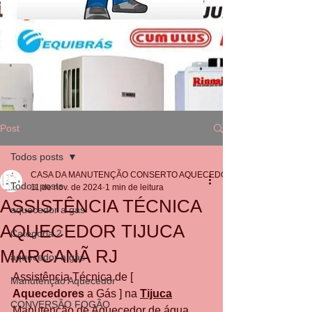
Post
Todos posts
CASA DA MANUTENÇÃO CONSERTO AQUECEDOR RINNAI
Todos posts
11 de nov. de 2024
1 min de leitura
ASSISTÊNCIA TÉCNICA
aquecedor a gás
AQUECEDOR TIJUCA
Categoria 2
MARCANÃ RJ
aquecedor a gás
Assistência Técnica de [ 
Manutenção Aquecedor
Aquecedores
 a Gás ] na 
Tijuca
CONVERSÃO FOGÃO
Manutenção de Aquecedor de água