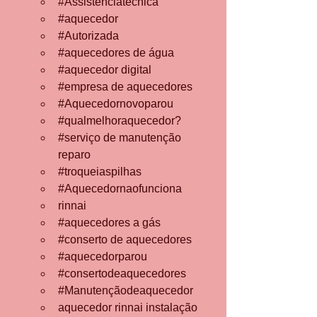
#Assistenciatecnica
#aquecedor
#Autorizada
#aquecedores
 de água
#aquecedor
 digital
#empresa
 de aquecedores
#Aquecedornovoparou
#qualmelhoraquecedor
?
#serviço
 de manutenção 
reparo
#troqueiaspilhas
#Aquecedornaofunciona
rinnai
#aquecedores
 a gás
#conserto
 de aquecedores
#aquecedorparou
#consertodeaquecedores
#Manutençãodeaquecedor
aquecedor rinnai instalação