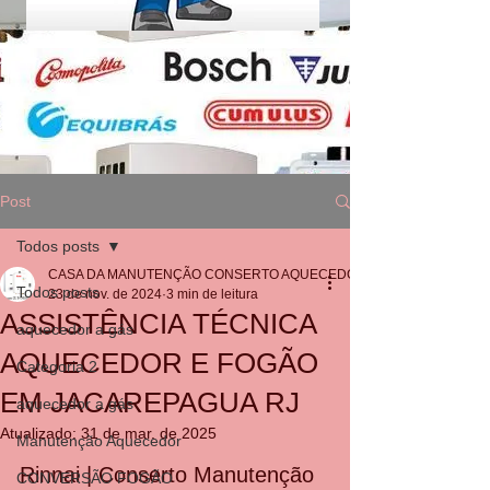
Post
Todos posts
CASA DA MANUTENÇÃO CONSERTO AQUECEDOR RINNAI
Todos posts
23 de nov. de 2024
3 min de leitura
ASSISTÊNCIA TÉCNICA
aquecedor a gás
AQUECEDOR E FOGÃO
Categoria 2
EM JACAREPAGUA RJ
aquecedor a gás
Atualizado:
31 de mar. de 2025
Manutenção Aquecedor
Rinnai | Conserto Manutenção 
CONVERSÃO FOGÃO