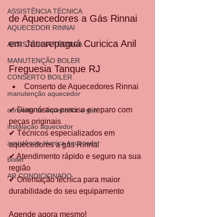
ASSISTÊNCIA TÉCNICA
de Aquecedores a Gás Rinnai 
AQUECEDOR RINNAI
em Jacarepaguá Curicica Anil 
ASSISTÊNCIA TÉCNICA
MANUTENÇÃO BOLER
Freguesia Tanque RJ 
CONSERTO BOILER
Conserto de Aquecedores Rinnai 
manutenção aquecedor
✔ Diagnóstico preciso e reparo com 
conserto de aquecedor a gás
peças originais
instalação aquecedor
✔ Técnicos especializados em 
assistência técnica aquecedor
aquecedores a gás Rinnai
✔ Atendimento rápido e seguro na sua 
boiler
região
AR CONDICIONADO
✔ Orientação técnica para maior 
durabilidade do seu equipamento
Agende agora mesmo! 