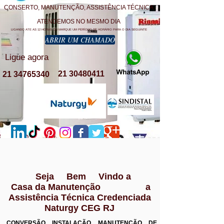
CONSERTO, MANUTENÇÃO, ASSISTÊNCIA TÉCNICA
ATENDEMOS NO MESMO DIA
LIGANDO ATE AS 12 HORAS OU MARQUE UM PERÍODO DE HORÁRIO PARA O DIA SEGUINTE
ABRIR UM CHAMADO
Ligue agora
21 30480411
21 34765340
Seja Bem Vindo a
Casa da Manutenção a
Assistência Técnica Credenciada
Naturgy CEG RJ
CONVERSÃO INSTALAÇÃO MANUTENÇÃO DE