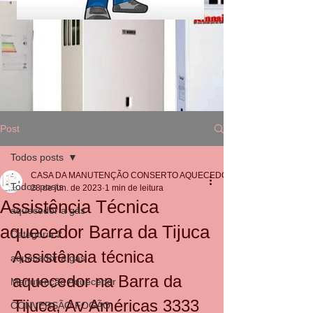
Post
Todos posts
CASA DA MANUTENÇÃO CONSERTO AQUECEDOR RINNAI
Todos posts
28 de jun. de 2023
1 min de leitura
Assistência Técnica
aquecedor a gás
aquecedor Barra da Tijuca
Categoria 2
Assistência técnica 
aquecedor a gás
aquecedor na Barra da 
Manutenção Aquecedor
Tijuca, Av Américas 3333 
CONVERSÃO FOGÃO