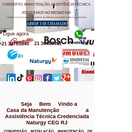
CONSERTO, MANUTENÇÃO, ASSISTÊNCIA TÉCNICA
ATENDEMOS NO MESMO DIA
LIGANDO ATE AS 12 HORAS OU MARQUE UM PERÍODO DE HORÁRIO PARA O DIA SEGUINTE
ABRIR UM CHAMADO
Ligue agora
21 30480411
21 34765340
Seja Bem Vindo a
Casa da Manutenção a
Assistência Técnica Credenciada
Naturgy CEG RJ
CONVERSÃO INSTALAÇÃO MANUTENÇÃO DE