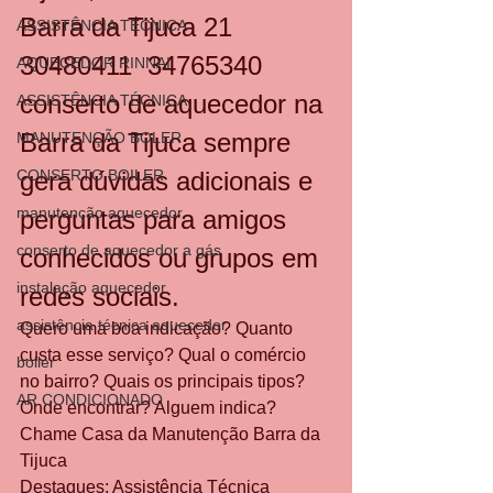
Barra da Tijuca 21 
ASSISTÊNCIA TÉCNICA
30480411  34765340 
AQUECEDOR RINNAI
conserto de aquecedor na 
ASSISTÊNCIA TÉCNICA
Barra da Tijuca sempre 
MANUTENÇÃO BOLER
CONSERTO BOILER
gera dúvidas adicionais e 
manutenção aquecedor
perguntas para amigos 
conserto de aquecedor a gás
conhecidos ou grupos em 
instalação aquecedor
redes sociais.
assistência técnica aquecedor
Quero uma boa indicação? Quanto 
custa esse serviço? Qual o comércio 
boiler
no bairro? Quais os principais tipos? 
AR CONDICIONADO
Onde encontrar? Alguem indica? 
Chame Casa da Manutenção Barra da 
Tijuca 
Destaques: Assistência Técnica 