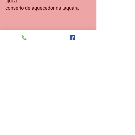
tijuca
conserto de aquecedor na taquara
Assistência Técnica aquecedor Barra da 
ijuca 