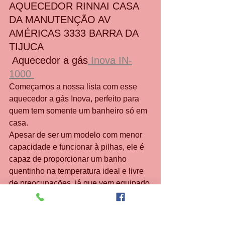
AQUECEDOR RINNAI CASA 
DA MANUTENÇÃO AV 
AMÉRICAS 3333 BARRA DA 
TIJUCA 
 Aquecedor a gás
 Inova IN-
1000 
Começamos a nossa lista com esse 
aquecedor a gás Inova, perfeito para 
quem tem somente um banheiro só em 
casa.
Apesar de ser um modelo com menor 
capacidade e funcionar à pilhas, ele é 
capaz de proporcionar um banho 
quentinho na temperatura ideal e livre 
de preocupações, já que vem equipado 
com acendimento automático, que 
ativa a chama assim que você abrir o 
registro do chuveiro.