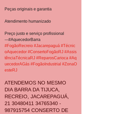
Peças originais e garantia
Atendimento humanizado
Preço justo e serviço profissional
---#AquecedorBarra 
#FogãoRecreio
#Jacarepaguá
#Técnic
oAquecedor
#ConsertoFogãoRJ
#Assis
tênciaTécnicaRJ
#ReparosCarioca
#Aq
uecedorAGás
#FogãoIndustrial
#ZonaO
esteRJ
ATENDEMOS NO MESMO 
DIA BARRA DA TIJUCA, 
RECREIO, JACAREPAGUÁ, 
21 30480411 34765340 - 
987915754 CONSERTO DE 