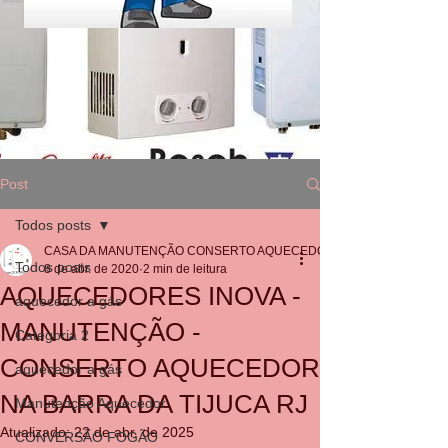
Post
Todos posts
CASA DA MANUTENÇÃO CONSERTO AQUECEDOR RINNAI
Todos posts
8 de abr. de 2020
2 min de leitura
AQUECEDORES INOVA -
aquecedor a gás
MANUTENÇÃO -
Categoria 2
CONSERTO AQUECEDOR
aquecedor a gás
NA BARRA DA TIJUCA RJ
Manutenção Aquecedor
Atualizado:
22 de abr. de 2025
CONVERSÃO FOGÃO