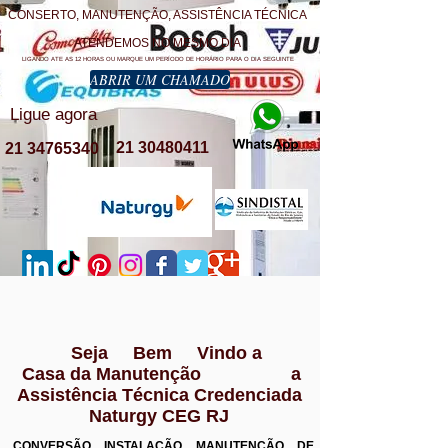
CONSERTO, MANUTENÇÃO, ASSISTÊNCIA TÉCNICA
ATENDEMOS NO MESMO DIA
LIGANDO ATE AS 12 HORAS OU MARQUE UM PERÍODO DE HORÁRIO PARA O DIA SEGUINTE
ABRIR UM CHAMADO
Ligue agora
21 30480411
21 34765340
Seja Bem Vindo a
Casa da Manutenção a
Assistência Técnica Credenciada
Naturgy CEG RJ
CONVERSÃO INSTALAÇÃO MANUTENÇÃO DE