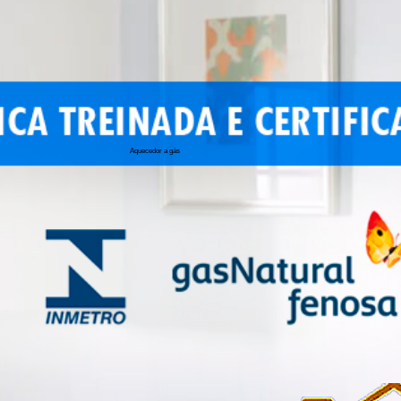
Aquecedor a gás
conserto de 
conserto de a
conserto de 
conserto de 
conserto aqu
conserto de
manutenção a
conserto de 