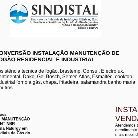
www.komeco.com.br/nite
ONVERSÃO INSTALAÇÃO MANUTENÇÃO DE
OGÃO RESIDENCIAL E INDUSTRIAL
manutenção de aquec
conserto de aquecedo
instalação de aquece
sistência técnica de fogão, brastemp, Consul, Electrolux,
conserto de aquecedor
ntinental, Dako, Ge, Bosch, Semer, Atlas, Esmaltéc, cooktop,
manutenção de aquece
dustrial forno a gás, chapa, fritadeira, salamandra banho maria
instalação de aquecedo
conserto de aquecedor
outros
manutenção aquecedor
instalação de aqueced
INST
ções
VEND
 DA MANUTENÇÃO
a
ABNT NBR
Atendemos t
a
ela Naturgy em
atendimento
diais de Gás do
mais mobilid