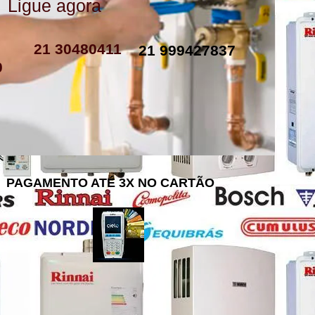
Ligue agora
como instalar resistencia de boiler
resistencia de boiler eletrico
resistencia eletrica boiler
resistencia para boiler preço
resistencia boiler komeco
21 30480411
21 999427837
0
PAGAMENTO ATÉ 3X NO CARTÃO