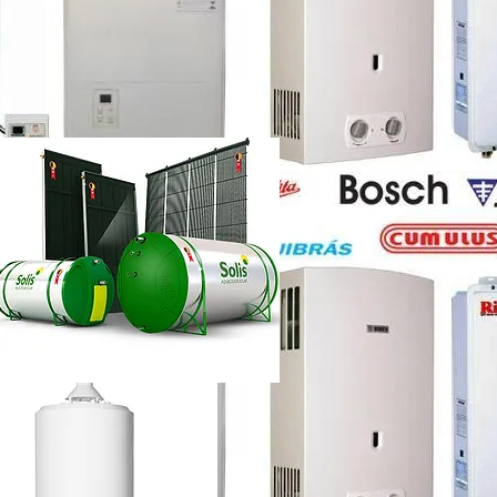
etti vazando
ência técnica
ca chuveiro lorenzetti rj
etti não esquenta muito
renzetti
ca lorenzetti lapa
a
ca chuveiro lorenzetti rj
ência técnica
quecedor a gás lorenzetti
etti manual
lorenzetti
lorenzetti 15l