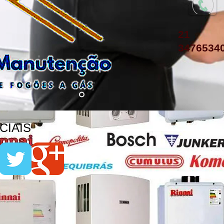
21
3476534
IAIS