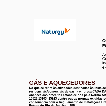
C
F
As
Co
In
e 
GÁS E AQUECEDORES
No que se refira às atividades destinadas às instala
residenciais/comerciais de gás, a empresa CASA
obedece aos preceitos estabelecidos pela Norma 
15526,13103, 15923 dentre outras normas exigidas p
consonância com o Regulamento de Instalações Pre
Estado do Rio de Janeiro – RIP