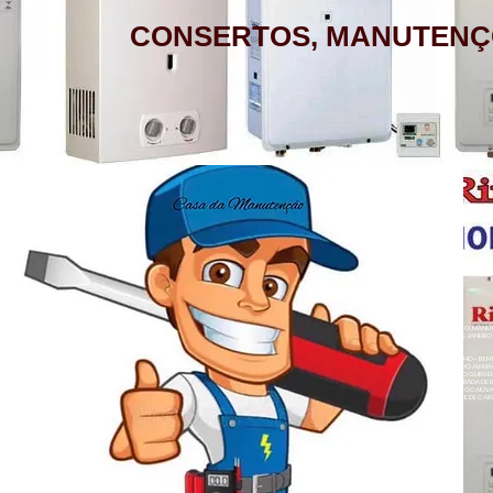
CONSERTOS, MANUTENÇ
AQUECEDOR A GÁS, CONSERTO,
MANUTENÇÃO, INSTALAÇÃO, ASSISTÊNCIA
TÉCNICA RINNAI RUA BARATA RIBEIRO 232
COPACABANA RIO DE JANEIRO
BAIRROS DE ATENDIMENTO RJ
ZONA SUL
BOTAFOGO - CATETE - COPACABANA -
AQUECEDOR A GÁS , CONSERTO, MANUTE
COSME VELHO - FLAMENGO - GÁVEA -
LOJA A HONORIO GURGEL RIO DE JANEIRO
ZONA NORTE
HUMAITÁ - IPANEMA - JARDIM BOTÂNICO -
ACARÍ - ANCHIETA - BARROS FILHO - B
NETO - COLÉGIO - COMPLEXO DO ALEMÃ
LAGOA - LARANJEIRAS - LEBLON - LEME -
RAINHA - GUADALUPE - HONÓRIO GURGEL 
HERMES - OSVALDO CRUZ - PARADA DE L
- PENHA CIRCULAR - QUINTINO BOCAIÚ
ROCINHA - SÃO CONRADO - URCA
- TURIAÇÚ - VAZ LOBO - VICENTE DE CAR
ALEGRE