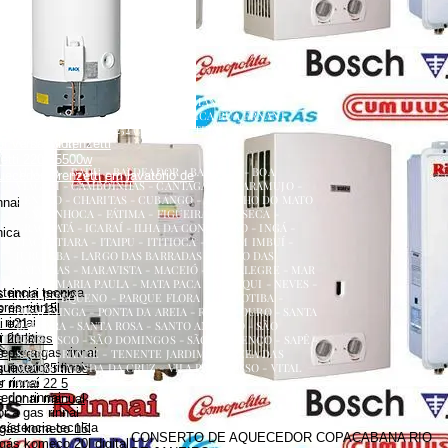
renzetti
a
ecedor versátil lorenzetti
uecedor lorenzetti em torneira
 lorenzetti
AQUECEDOR A GÁS, CONSERTO, MANUTENÇÃO,
etti 110v
INSTALAÇÃO, ASSISTÊNCIA TÉCNICA RUA ERNANI
etti água da rua
AMARAL PEIXOTO 252 CENTRO NITERÓI
 versátil lorenzetti
NITERÓI RJ
zetti 220v 5500w
ATALAIA - BADU - BALDEADOR - BARRETO - BOA
uecedor lorenzetti em lavatório de
VIAGEM - CAMBOINHAS - CANTAGALO - CARAMUJO -
CENTRO - CHARITAS - CUBANGO - ENGENHO DO MATO
nnai
- ENGENHOCA - FÁTIMA - FIGUEIRA - FONSECA -
GRAGOATÁ - ICARAÍ - ILHA DA CONCEIÇÃO - INGÁ -
nica
ITACOATIARA - ITAIPU - ITITIOCA - JARDIM IMBUÍ -
JURUJUBA - LARGO DAS BARRADAS - LARGO DAS
BATALHAS - MARAVISTA - MACEIÓ - MAR ALEGRE - MAR
AZUL - MARIA PAULA - MATA PACA - MURIQUI - NEVES -
stencia tecnica
 rinnai preço
PADRE PEQUENO - PARQUE FLORA - PENDOTIBA -
es rinnai
 rinnai 15l
PIRATININGA - PONTA DA AREIA - RIO DO OURO - SANTA
rinnai
i e21
BÁRBARA - SANTA ROSA - SANTO ANTÔNIO - SÃO
 rinnai
 21 litros
FRANCISCO - SÃO DOMINGOS - SÃO LOURENÇO - SAPÊ -
dor a gas rinnai
s preço
SERRA GRANDE - TENENTE JARDIM - VARZEA DAS
quecedor rinnai
MOÇAS - VENDA DA CRUZ - VILA PROGRESSO - VITAL
rinnai 35 litros
BRASIL
 rinnai
 rinnai 22 5
dor rinnai
 rinnai manual
 a gas rinnai
sistencia tecnica
 gás komeco 15l
CONSERTO DE AQUECEDOR COPACABANA RIO
gás komeco 20l digital