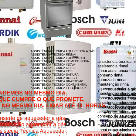
loja de fabrica lo
lorenzetti garanti
como instalar aqu
como instalar aq
monocomando
manual aquecedor
aquecedor lorenz
aquecedor lorenz
manual aquecedor
aquecedor loren
ASSISTÊNCIA TÉCNICA AQUECEDOR A GÁS
como instalar aq
ASSISTÊNCIA TÉCNICA RINNAI
salão
ASSISTÊNCIA TÉCNICA LORENZETTI
assistencia tecnica ri
ASSISTÊNCIA TÉCNICA KOMECO NOVA
ASSISTÊNCIA TÉCNICA INOVA
assistencia rinnai
ASSISTÊNCIA TÉCNICA ORBIS
rinnai assistencia tec
ASSISTÊNCIA TÉCNICA KOBI
ASSISTÊNCIA TÉCNICA SAKURA
conserto rinnai
ASSISTÊNCIA TÉCNICA BOSCH
autorizada rinnai
ASSISTÊNCIA TÉCNICA BRASTEMP
manutenção rinnai
ASSISTÊNCIA TÉCNICA CONTINENTAL
ASSISTÊNCIA TÉCNICA ELECTROLUX
aquecedor rinnai assi
aquecedor a gás
MESMO DIA.
manutenção aquecedor
aquecedor a gás
conserto aquecedores 
O QUE PROMETE.
aquecedor rinna
assistencia aquecedor
aquecedor rinnai
DIA, LIGAR ATÉ 12 HORAS.
manutenção de aquece
aquecedor a gá
assistencia tecnica a
aquecedor a gás 
conserto de aquecedor
aquecedor a gás
nserto de aquecedor a gás.
manutenção de aquece
aquecedor a gás
nutenção aquecedor a gás
manutenção aquecedor
rinnai aquecedores as
sistecia Técnica Aquecedor,
aquecedor a
rinnai assistencia
aquecedor a 