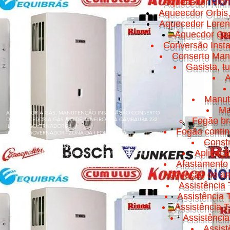
Aquecedor Rinn
Aqueecdor Orbis
Aquecedor Loren
Aquecdor Cos
Conversão Insta
Conserto Manut
Gasista, t
A
Manut
Ma
AQUECEDOR A GÁS, MANUTENÇÃO INSTALAÇÃO CONSERTO
Fogão br
DE AQUECEDOR A GÁS RIO DE JANEIRO RUA CAMBAUBA 232
ILHA DO GOVERNADOR RJ
Fogão conti
ILHA DO GOVERNADOR - ZONA DA LEOPOLDINA
Const
BONSUCESSO - BANCÁRIOS - CACUIA - CICADE UNIVERSITÁRIA
Aplicaç
- COCOTÁ - FREGUESIA - GALEÃO - JARDIM GUANABARA -
JARDIM CARIOCA - MARÉ - OLARIA - PITANGUEIRAS -
Afastamento 
PORTUGUESA - PRAIA DA BANDEIRA - RAMOS - RIBEIRA - TÁUA
- ZUMBI
Adquação de am
Assistência 
Assistência
Assistência T
Assistênci
Assis