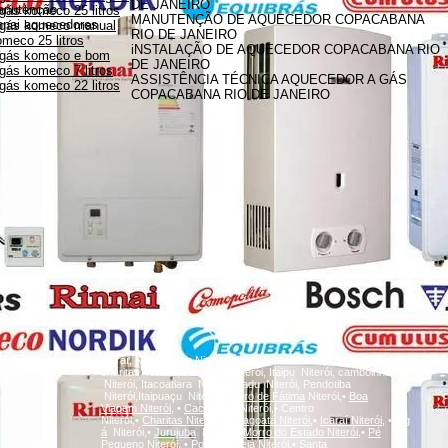
DE JANEIRO
anutenção
gás komeco 25 litros
MANUTENÇÃO DE AQUECEDOR COPACABANA
innai aquecedores
 gás komeco manual
RIO DE JANEIRO
meco 25 litros
iNSTALAÇÃO DE AQUECEDOR COPACABANA RIO
 gás komeco e bom
DE JANEIRO
gás komeco 7 litros
ASSISTÊNCIA TÉCNICA AQUECEDOR A GÁS
gás komeco 22 litros
COPACABANA RIO DE JANEIRO
A
Icaraí, Niterói,
inga
Niterói, Santa Rosa Niterói, Centro Niterói,
charitas Niterói, Fonseca Niterói, Itaipu Niterói, camboinhas
Niterói, Itacoatiara Niterói, Badu Niterói, Pendotiba
Niterói,Itaipuaçu Niterói,
Bairro de Fátima
Niterói,•
Boa
Viagem
Niterói,
•
Cachoeiras
Niterói,• Centro
Niterói,•
Charitas
Niterói,
•
Gragoatá
Niterói,
•
Icaraí
Niterói,
•
Ing
á
Niterói,•
Jurujuba
Niterói,•
Morro do Estado
Niterói,
•
Pé
Pequeno
Niterói,
•
Ponta d'Areia
Niterói,
•
Santa