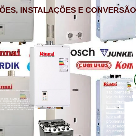
ÕES, INSTALAÇÕES E CONVERSÃO
aquecedor lorenz
lorenzetti assist
assistência técni
aquecedor lorenz
NÇÃO, INSTALAÇÃO ASSISTÊNCIA TÉCNICA RUA PORTO FELIZ 371
sac lorenzetti
loja de fabrica lo
ENTO RIBEIRO - CAMPINHO - CAVALCANTI - CASCADURA - COELHO
assistência técni
O - CORDOVIL - COSTA BARROS - ENGENHO LEAL - ENGENHO DA
- INHAÚMA - IRAJÁ - JARDIM AMÉRICA - MADUREIRA - MARECHAL
UCAS - PARQUE ANCHIETA - PARQUE COLÚMBIA - PAVUNA - PENHA
lorenzetti garanti
VA - RICARDO DE ALBUQUERQUE - ROCHA MIRANDA - TOMÁS COELHO
VALHO - VIGÁRIO GERAL - VILA DA PENHA - VILA KOSMOS - VISTA
assistência técni
lorenzetti assist
problemas com a
aquecedor lorenz
aquecedor a gás 
aquecedor a gás 