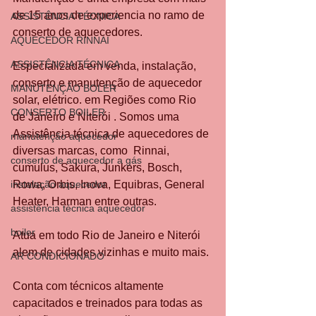
de 15 anos de experiencia no ramo de 
ASSISTÊNCIA TÉCNICA
conserto de aquecedores.
AQUECEDOR RINNAI
ASSISTÊNCIA TÉCNICA
Especializada em venda, instalação, 
conserto e manutenção de aquecedor 
MANUTENÇÃO BOLER
solar, elétrico. em Regiões como Rio 
CONSERTO BOILER
de Janeiro e Niterói . Somos uma 
Assistência técnica de aquecedores de 
manutenção aquecedor
diversas marcas, como  Rinnai, 
conserto de aquecedor a gás
cumulus, Sakura, Junkers, Bosch, 
instalação aquecedor
Rowa, Orbis, Inova, Equibras, General 
Heater, Harman entre outras.
assistência técnica aquecedor
boiler
Atua em todo Rio de Janeiro e Niterói  
alem de cidades vizinhas e muito mais.
AR CONDICIONADO
Conta com técnicos altamente 
capacitados e treinados para todas as 