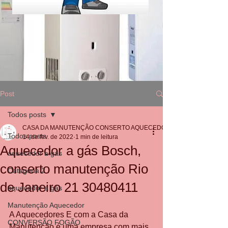
Post
Todos posts
CASA DA MANUTENÇÃO CONSERTO AQUECEDOR RINNAI
Todos posts
14 de fev. de 2022
1 min de leitura
Aquecedor a gás Bosch,
aquecedor a gás
conserto manutenção Rio
Categoria 2
de Janeiro 21 30480411
aquecedor a gás
Manutenção Aquecedor
A Aquecedores E com a Casa da 
CONVERSÃO FOGÃO
Manutenção é uma empresa com mais 