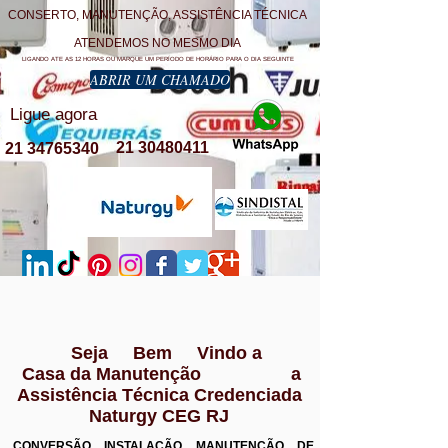
CONSERTO, MANUTENÇÃO, ASSISTÊNCIA TÉCNICA
ATENDEMOS NO MESMO DIA
LIGANDO ATE AS 12 HORAS OU MARQUE UM PERÍODO DE HORÁRIO PARA O DIA SEGUINTE
ABRIR UM CHAMADO
Ligue agora
21 30480411
21 34765340
Seja Bem Vindo a
Casa da Manutenção a
Assistência Técnica Credenciada
Naturgy CEG RJ
CONVERSÃO INSTALAÇÃO MANUTENÇÃO DE