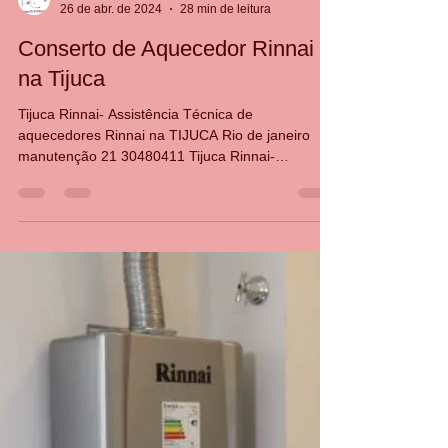
CASA DA MANUTENÇÃO CONSERTO AQUECEDOR RINNAI
26 de abr. de 2024
28 min de leitura
Conserto de Aquecedor Rinnai
na Tijuca
Tijuca Rinnai- Assistência Técnica de
aquecedores Rinnai na TIJUCA Rio de janeiro
manutenção 21 30480411 Tijuca Rinnai-
Assistência Técni