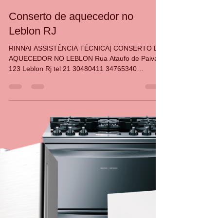
CASA DA MANUTENÇÃO CONSERTO AQUECEDOR RINNAI
7 de mai. de 2024
2 min de leitura
Conserto de aquecedor no
Leblon RJ
RINNAI ASSISTÊNCIA TÉCNICA| CONSERTO DE
AQUECEDOR NO LEBLON Rua Ataufo de Paiva
123 Leblon Rj tel 21 30480411 34765340
999427837 whatsapp