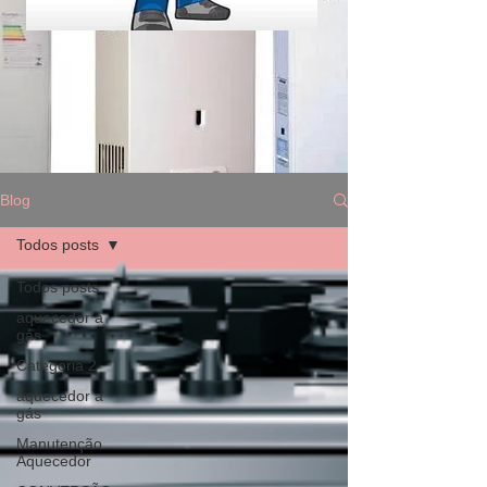
Blog
Todos posts
Todos posts
aquecedor a
gás
Categoria 2
aquecedor a
gás
Manutenção
Aquecedor