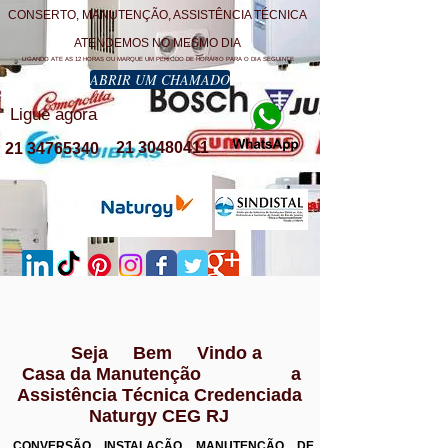
CONSERTO, MANUTENÇÃO, ASSISTÊNCIA TÉCNICA
ATENDEMOS NO MESMO DIA
LIGANDO ATE AS 12 HORAS OU MARQUE UM PERÍODO DE HORÁRIO PARA O DIA SEGUINTE
ABRIR UM CHAMADO
Ligue agora
21 30480411
21 34765340
Seja Bem Vindo a
Casa da Manutenção a
Assistência Técnica Credenciada
Naturgy CEG RJ
CONVERSÃO INSTALAÇÃO MANUTENÇÃO DE