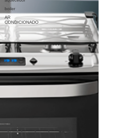
aquecedor
boiler
AR
CONDICIONADO