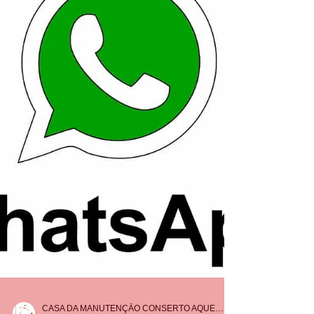
Ligue 21 30480411 34765340 999427837...