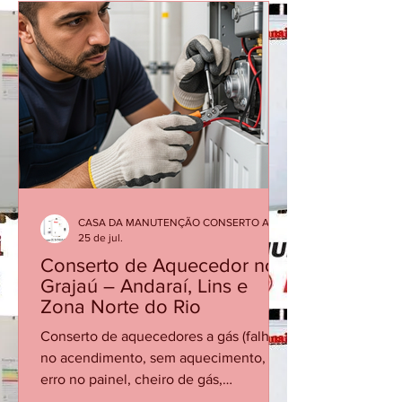
pela qualidade e eficiência, mas, como
qualquer equipamento, precisam de
manutenção periódica para garantir
segurança, economia de gás e bom
desempenho. Quando o aparelho
apresenta dificuldade para acender,
desliga durante o banho, oscila a
temper
CASA DA MANUTENÇÃO CONSERTO AQUECEDOR RINNAI
25 de jul.
Conserto de Aquecedor no
Grajaú – Andaraí, Lins e
Zona Norte do Rio
Conserto de aquecedores a gás (falha
no acendimento, sem aquecimento,