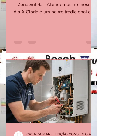
Conserto de Aquecedor a Gás na Glória
– Zona Sul RJ - Atendemos no mesmo
dia A Glória é um bairro tradicional da
Zona Sul do Rio de Janeiro, com
prédios residenciais, apartamentos
antigos e imóveis reformados que
utilizam aquecedores a gás em
banheiros e cozinhas. A Casa da
Manutenção Aquecedores presta
conserto e manutenção de
aquecedores a gás na Glória,
atendendo tanto imóveis antigos
quanto instalações modernas. 🔧
Serviços mais comuns na Glória
Manutenção preventiva de a