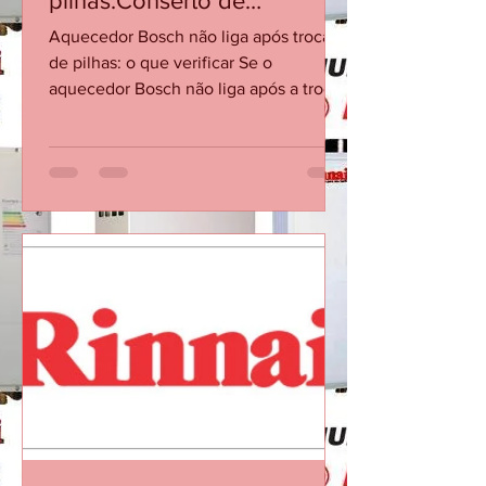
após troca de
pilhas:Conserto de
Aquecedor Bosch RJ
Aquecedor Bosch não liga após troca
de pilhas: o que verificar Se o
aquecedor Bosch não liga após a troca
de pilhas, o problema pode estar no
contato, polaridade, vazão mínima ou
no sistema de ignição. Checklist
Confirme a polaridade e se as pilhas
são novas e do tipo recomendado.
Verifique se os contatos do
compartimento estão limpos e firmes.
Abra a água quente e confirme se há
vazão/pressão suficientes para acionar.
Cheque se o registro de gás está
aberto. Se persistir, so