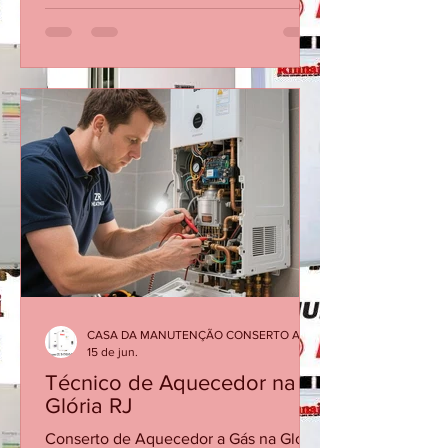
Industrial no RJ. Conserto de Fogão
Industrial na Barra da Tijuca Conserto
de Fogão Industrial no Recreio dos
Bandeirantes Conserto de Fogão
Industrial em Campo grande RJ
Conserto de Fogão Industrial em
Jacarepaguá Conserto de Fogão
Industrial em Botafogo Conserto de
Fogão Industrial em Copacabana
Conserto de Fogão Industrial em
Ipanema Conserto de Fogão Industrial
no Leb
CASA DA MANUTENÇÃO CONSERTO AQUECEDOR RINNAI
15 de jun.
Técnico de Aquecedor na
Glória RJ