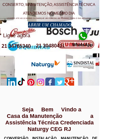
CONSERTO, MANUTENÇÃO, ASSISTÊNCIA TÉCNICA
ATENDEMOS NO MESMO DIA
LIGANDO ATE AS 12 HORAS OU MARQUE UM PERÍODO DE HORÁRIO PARA O DIA SEGUINTE
ABRIR UM CHAMADO
Ligue agora
21 30480411
21 34765340
Seja Bem Vindo a
Casa da Manutenção a
Assistência Técnica Credenciada
Naturgy CEG RJ
CONVERSÃO INSTALAÇÃO MANUTENÇÃO DE