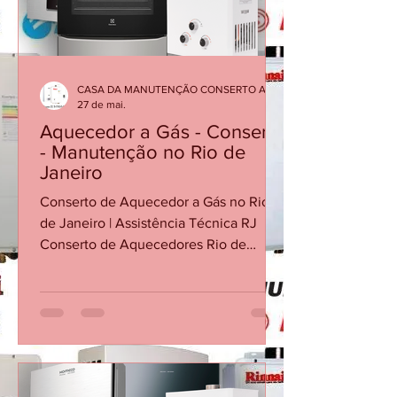
Atendimento especializado para
diagnóstico, manutenç
CASA DA MANUTENÇÃO CONSERTO AQUECEDOR RINNAI
27 de mai.
Aquecedor a Gás - Conserto
- Manutenção no Rio de
Janeiro
Conserto de Aquecedor a Gás no Rio
de Janeiro | Assistência Técnica RJ
Conserto de Aquecedores Rio de
Janeiro Conserto de Aquecedor no
Centro RJ Visita Técnica Aquecedor RJ
REPAROS CARIOCA AQUECEDORES A
GÁS Empresa com atuação própria no
Rio de Janeiro, especializada