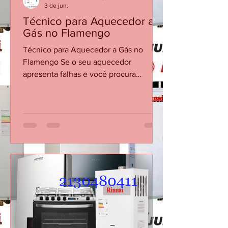
CASA DA MANUTENÇÃO CONSERTO AQUECEDOR RINNAI
3 de jun.
Técnico para Aquecedor a
Gás no Flamengo
Técnico para Aquecedor a Gás no
Flamengo Se o seu aquecedor
apresenta falhas e você procura
conserto de aquecedor no Flamengo,
não espere o equipamento parar
completamente para buscar ajuda
técnica. Problemas como água fria
durante o banho, dificuldade para
acender ou desligamentos repentinos
podem indicar necessidade de
manutenção corretiva. Em muitos
casos, a solução é simples quando o
problema é identificado rapidamente.