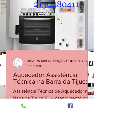
exclusivamente em aquecedores a gás.
Bem-vindo! Há 30 anos, oferecemos o
melhor do Rio de Janeiro com
qualidade e dedicação. Agradecemos
pela sua confiança! 📞 Fale com a
Reparos Carioca: (21) 34765340 | (21) 30
CASA DA MANUTENÇÃO CONSERTO AQUECEDOR RINNAI
25 de mai.
Aquecedor Assistência
Técnica na Barra da Tijuca
Assistência Técnica de Aquecedor na
Barra da Tijuca RJ – Atendimento em
Condomínios Foto do escritor:
CONSERTO MANUTENÇÃO
AQUECEDOR CONSERTO