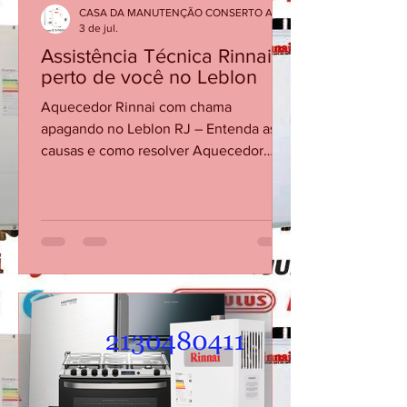
CASA DA MANUTENÇÃO CONSERTO AQUECEDOR RINNAI
3 de jul.
Assistência Técnica Rinnai
perto de você no Leblon
Aquecedor Rinnai com chama
apagando no Leblon RJ – Entenda as
causas e como resolver Aquecedor
Rinnai desliga sozinho Assistência
técnica Rinnai Leblon Conserto de
aquecedor Rinnai Leblon Manutenção
de aquecedor Rinnai RJ Técnico Rinnai
Leblon O aquecedor Rinnai pode
apresentar falhas em que a chama se
apaga durante o funcionamento,
interrompendo o aquecimento da água.
Esse problema pode estar relacionado
ao sensor de chama, fluxo de água