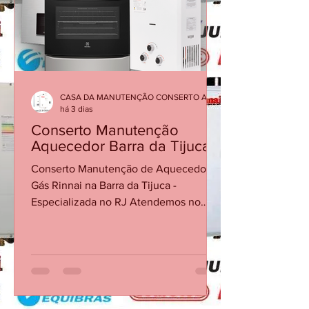
CASA DA MANUTENÇÃO CONSERTO AQUECEDOR RINNAI
há 3 dias
Conserto Manutenção
Aquecedor Barra da Tijuca
Conserto Manutenção de Aquecedor a
Gás Rinnai na Barra da Tijuca -
Especializada no RJ Atendemos no
Mesmo dia Ligando Até 12 Horas 21
30480411 AVENIDA DAS AMÉRICAS
3333 SALA 103 BARRA DA TIJUCA Os
aquecedores Rinnai são reconhecidos