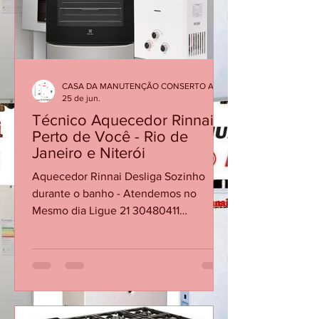
insuficiente, alimentação de gás, exa
CASA DA MANUTENÇÃO CONSERTO AQUECEDOR RINNAI
25 de jun.
Técnico Aquecedor Rinnai
Perto de Você - Rio de
Janeiro e Niterói
Aquecedor Rinnai Desliga Sozinho
durante o banho - Atendemos no
Mesmo dia Ligue 21 30480411
Aquecedor Rinnai Desliga Sozinho
Durante o Banho? Veja as Principais
Causas Em muitos casos, a causa não
está no equipamento em si, mas em