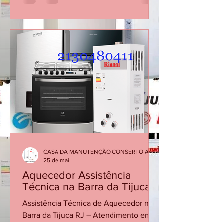
Centro RJ Visita Técnica Aquecedor RJ
REPAROS CARIOCA AQUECEDORES A
GÁS Empresa com atuação própria no
Rio de Janeiro, especializada
exclusivamente em aquecedores a gás.
Bem-vindo! Há 30 anos, oferecemos o
melhor do Rio de Janeiro com
qualidade e dedicação. Agradecemos
pela sua confiança! 📞 Fale com a
Reparos Carioca: (21) 34765340 | (21) 30
CASA DA MANUTENÇÃO CONSERTO AQUECEDOR RINNAI
25 de mai.
Aquecedor Assistência
Técnica na Barra da Tijuca