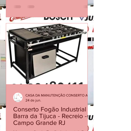
Aquecedor Rinnai Desliga Sozinho
Durante o Banho? Veja as Principais
Causas Em muitos casos, a causa não
está no equipamento em si, mas em
fatores como baixa vazão de água, filtro
obstruído, sensores desgastados ou
necessidade de manutenção
preventiva. Quando o aquecedor
interrompe o funcionamento, ele está
protegendo o sistema contra condições
inadequadas de operação. Ignorar o
proble
CASA DA MANUTENÇÃO CONSERTO AQUECEDOR RINNAI
24 de jun.
Conserto Fogão Industrial -
Barra da Tijuca - Recreio -