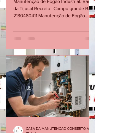
Campo Grande RJ
Manutenção de Fogão Industrial. Barra
da Tijuca| Recreio | Campo grande RJ
2130480411 Manutenção de Fogão
Industrial no RJ. Conserto de Fogão
Industrial na Barra da Tijuca Conserto
de Fogão Industrial no Recreio dos
Bandeirantes Conserto de Fogão
Industrial em Campo grande RJ
Conserto de Fogão Industrial em
Jacarepaguá Conserto de Fogão
Industrial em Botafogo Conserto de
Fogão Industrial em Copacabana
Conserto de Fogão Industrial em
Ipanema Conserto de Fogão Industrial
no Leb