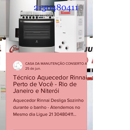
apaga durante o funcionamento,
interrompendo o aquecimento da água.
Esse problema pode estar relacionado
ao sensor de chama, fluxo de água
insuficiente, alimentação de gás, exa
CASA DA MANUTENÇÃO CONSERTO AQUECEDOR RINNAI
25 de jun.
Técnico Aquecedor Rinnai
Perto de Você - Rio de
Janeiro e Niterói
Aquecedor Rinnai Desliga Sozinho
durante o banho - Atendemos no
Mesmo dia Ligue 21 30480411