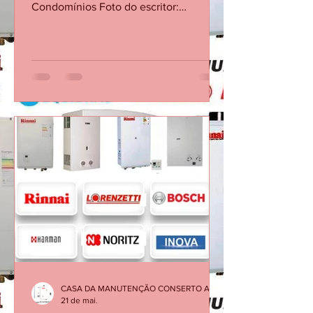
Assistência Técnica de Aquecedor na
Barra da Tijuca RJ – Atendimento em
Condomínios Foto do escritor:
CONSERTO MANUTENÇÃO
AQUECEDOR CONSERTO
MANUTENÇÃO AQUECEDOR há 6 dias
1 min de leitura Assistência Técnica de
Aquecedor na Barra da Tijuca RJ –
Atendimento em Condomínios
Realizamos assistência técnica de
aquecedores na Barra da Tijuca RJ com
atendimento rápido em condomínios e
apartamentos da região. Atendemos
problemas como falhas no
aquecimento, vazamento de água e
che