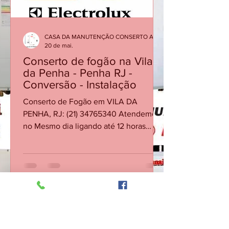
CASA DA MANUTENÇÃO CONSERTO AQUECEDOR RINNAI
20 de mai.
Conserto de fogão na Vila
da Penha - Penha RJ -
Conversão - Instalação
Conserto de Fogão em VILA DA
PENHA, RJ: (21) 34765340 Atendemos
no Mesmo dia ligando até 12 horas
Procurando por manutenção, conserto
de fogão em Vila da Penha - Penha RJ?
Conte com nossa equipe; Também
fazemos a instalação e a conversão
(transformação) do gás de cozinha para
o gás encanado ou vice e versa.