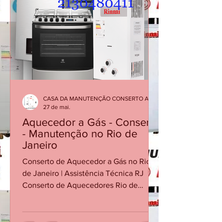
podem indicar necessidade de
manutenção corretiva. Em muitos
casos, a solução é simples quando o
problema é identificado rapidamente.
Atendimento especializado para
diagnóstico, manutenç
CASA DA MANUTENÇÃO CONSERTO AQUECEDOR RINNAI
27 de mai.
Aquecedor a Gás - Conserto
- Manutenção no Rio de
Janeiro
Conserto de Aquecedor a Gás no Rio
de Janeiro | Assistência Técnica RJ
Conserto de Aquecedores Rio de
Janeiro Conserto de Aquecedor no