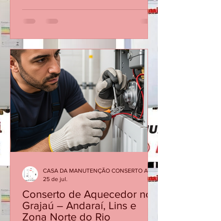
Mesmo dia Ligando Até 12 Horas 21
30480411 AVENIDA DAS AMÉRICAS
3333 SALA 103 BARRA DA TIJUCA Os
aquecedores Rinnai são reconhecidos
pela qualidade e eficiência, mas, como
qualquer equipamento, precisam de
manutenção periódica para garantir
segurança, economia de gás e bom
desempenho. Quando o aparelho
apresenta dificuldade para acender,
desliga durante o banho, oscila a
temper
CASA DA MANUTENÇÃO CONSERTO AQUECEDOR RINNAI
25 de jul.
Conserto de Aquecedor no