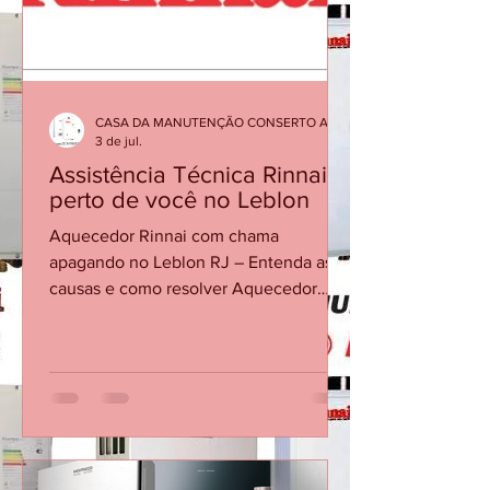
Cheque se o registro de gás está
aberto. Se persistir, so
CASA DA MANUTENÇÃO CONSERTO AQUECEDOR RINNAI
3 de jul.
Assistência Técnica Rinnai
perto de você no Leblon
Aquecedor Rinnai com chama
apagando no Leblon RJ – Entenda as
causas e como resolver Aquecedor
Rinnai desliga sozinho Assistência
técnica Rinnai Leblon Conserto de
aquecedor Rinnai Leblon Manutenção
de aquecedor Rinnai RJ Técnico Rinnai
Leblon O aquecedor Rinnai pode
apresentar falhas em que a chama se