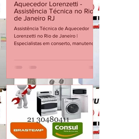
CASA DA MANUTENÇÃO CONSERTO AQUECEDOR RINNAI
21 de mai.
Aquecedor Lorenzetti -
Assistência Técnica no Rio
de Janeiro RJ
Assistência Técnica de Aquecedor
Lorenzetti no Rio de Janeiro |
Especialistas em conserto, manutenção
e instalação de aquecedores Lorenzetti
no Rio de Janeiro. Atendimento rápido
e técnico qualificado. Agende agora! 🛠️
Assistência Técnica de Aquecedor
Lorenzetti – Aquecedores Se você
precisa de conserto, manutenção ou
instalação de aquecedor Lorenzetti no
Rio de Janeiro, conte com a
experiência Aquecedores. Atendemos
com agilidade, segurança e
profissionais qualificados, gar