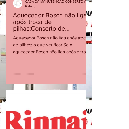
CASA DA MANUTENÇÃO CONSERTO AQUECEDOR RINNAI
6 de jul.
Aquecedor Bosch não liga
após troca de
pilhas:Conserto de
Aquecedor Bosch RJ
Aquecedor Bosch não liga após troca
de pilhas: o que verificar Se o
aquecedor Bosch não liga após a troca
de pilhas, o problema pode estar no
contato, polaridade, vazão mínima ou
no sistema de ignição. Checklist
Confirme a polaridade e se as pilhas
são novas e do tipo recomendado.
Verifique se os contatos do
compartimento estão limpos e firmes.
Abra a água quente e confirme se há
vazão/pressão suficientes para acionar.