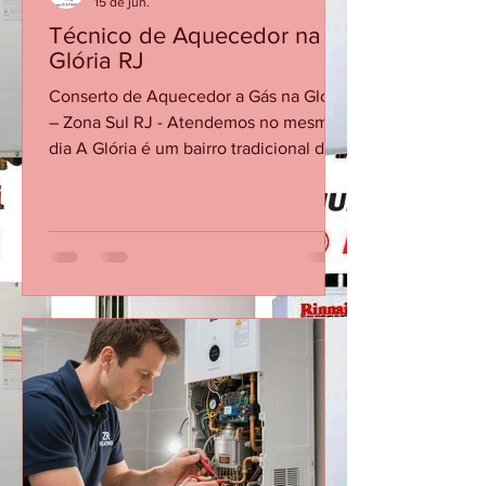
CASA DA MANUTENÇÃO CONSERTO AQUECEDOR RINNAI
15 de jun.
Técnico de Aquecedor na
Glória RJ
Conserto de Aquecedor a Gás na Glória
– Zona Sul RJ - Atendemos no mesmo
dia A Glória é um bairro tradicional da
Zona Sul do Rio de Janeiro, com
prédios residenciais, apartamentos
antigos e imóveis reformados que
utilizam aquecedores a gás em
banheiros e cozinhas. A Casa da
Manutenção Aquecedores presta
conserto e manutenção de
aquecedores a gás na Glória,
atendendo tanto imóveis antigos
quanto instalações modernas. 🔧
Serviços mais comuns na Glória