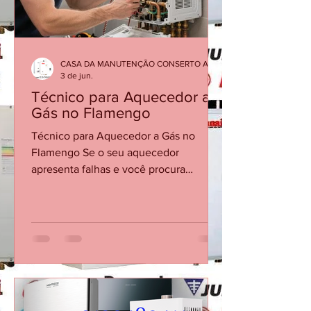
Manutenção preventiva de a
CASA DA MANUTENÇÃO CONSERTO AQUECEDOR RINNAI
3 de jun.
Técnico para Aquecedor a
Gás no Flamengo
Técnico para Aquecedor a Gás no
Flamengo Se o seu aquecedor
apresenta falhas e você procura
conserto de aquecedor no Flamengo,
não espere o equipamento parar
completamente para buscar ajuda
técnica. Problemas como água fria
durante o banho, dificuldade para
acender ou desligamentos repentinos