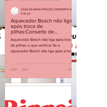
CASA DA MANUTENÇÃO CONSERTO AQUECEDOR RINNAI
6 de jul.
Aquecedor Bosch não liga
após troca de
pilhas:Conserto de
Aquecedor Bosch RJ
Aquecedor Bosch não liga após troca
de pilhas: o que verificar Se o
aquecedor Bosch não liga após a troca
de pilhas, o problema pode estar no
contato, polaridade, vazão mínima ou
no sistema de ignição. Checklist
Confirme a polaridade e se as pilhas
são novas e do tipo recomendado.
Verifique se os contatos do
compartimento estão limpos e firmes.