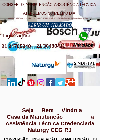
CONSERTO, MANUTENÇÃO, ASSISTÊNCIA TÉCNICA
ATENDEMOS NO MESMO DIA
LIGANDO ATE AS 12 HORAS OU MARQUE UM PERÍODO DE HORÁRIO PARA O DIA SEGUINTE
ABRIR UM CHAMADO
Ligue agora
21 30480411
21 34765340
Seja Bem Vindo a
Casa da Manutenção a
Assistência Técnica Credenciada
Naturgy CEG RJ
CONVERSÃO INSTALAÇÃO MANUTENÇÃO DE