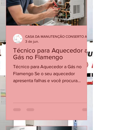
quanto instalações modernas. 🔧
Serviços mais comuns na Glória
Manutenção preventiva de a
CASA DA MANUTENÇÃO CONSERTO AQUECEDOR RINNAI
3 de jun.
Técnico para Aquecedor a
Gás no Flamengo
Técnico para Aquecedor a Gás no
Flamengo Se o seu aquecedor
apresenta falhas e você procura
conserto de aquecedor no Flamengo,
não espere o equipamento parar
completamente para buscar ajuda
técnica. Problemas como água fria
durante o banho, dificuldade para