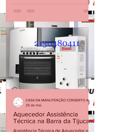
Conserto de Aquecedores Rio de
Janeiro Conserto de Aquecedor no
Centro RJ Visita Técnica Aquecedor RJ
REPAROS CARIOCA AQUECEDORES A
GÁS Empresa com atuação própria no
Rio de Janeiro, especializada
exclusivamente em aquecedores a gás.
Bem-vindo! Há 30 anos, oferecemos o
melhor do Rio de Janeiro com
qualidade e dedicação. Agradecemos
pela sua confiança! 📞 Fale com a
Reparos Carioca: (21) 34765340 | (21) 30
CASA DA MANUTENÇÃO CONSERTO AQUECEDOR RINNAI
25 de mai.
Aquecedor Assistência