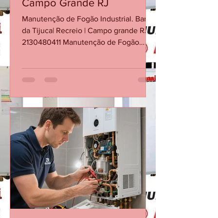
Conserto Fogão Industrial -
Barra da Tijuca - Recreio -
Campo Grande RJ
Manutenção de Fogão Industrial. Barra
da Tijuca| Recreio | Campo grande RJ
2130480411 Manutenção de Fogão
Industrial no RJ. Conserto de Fogão
Industrial na Barra da Tijuca Conserto
de Fogão Industrial no Recreio dos
Bandeirantes Conserto de Fogão
Industrial em Campo grande RJ
Conserto de Fogão Industrial em
Jacarepaguá Conserto de Fogão
Industrial em Botafogo Conserto de
Fogão Industrial em Copacabana
Conserto de Fogão Industrial em
Ipanema Conserto de Fogão Industrial
no Leb