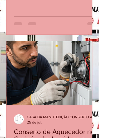
Especializada no RJ Atendemos no
Mesmo dia Ligando Até 12 Horas 21
30480411 AVENIDA DAS AMÉRICAS
3333 SALA 103 BARRA DA TIJUCA Os
aquecedores Rinnai são reconhecidos
pela qualidade e eficiência, mas, como
qualquer equipamento, precisam de
manutenção periódica para garantir
segurança, economia de gás e bom
desempenho. Quando o aparelho
apresenta dificuldade para acender,
desliga durante o banho, oscila a
temper
CASA DA MANUTENÇÃO CONSERTO AQUECEDOR RINNAI
25 de jul.