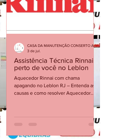
Abra a água quente e confirme se há
vazão/pressão suficientes para acionar.
Cheque se o registro de gás está
aberto. Se persistir, so
CASA DA MANUTENÇÃO CONSERTO AQUECEDOR RINNAI
3 de jul.
Assistência Técnica Rinnai
perto de você no Leblon
Aquecedor Rinnai com chama
apagando no Leblon RJ – Entenda as
causas e como resolver Aquecedor
Rinnai desliga sozinho Assistência
técnica Rinnai Leblon Conserto de
aquecedor Rinnai Leblon Manutenção
de aquecedor Rinnai RJ Técnico Rinnai