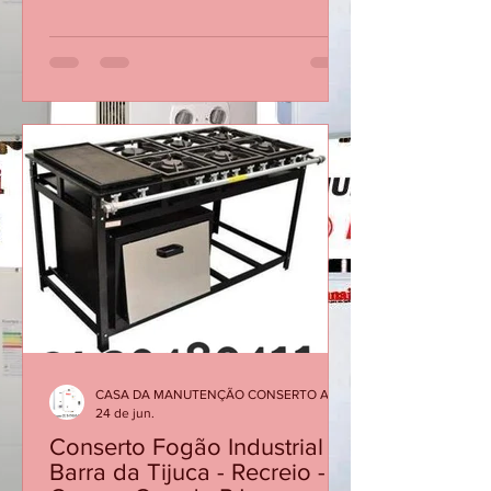
Mesmo dia Ligue 21 30480411
Aquecedor Rinnai Desliga Sozinho
Durante o Banho? Veja as Principais
Causas Em muitos casos, a causa não
está no equipamento em si, mas em
fatores como baixa vazão de água, filtro
obstruído, sensores desgastados ou
necessidade de manutenção
preventiva. Quando o aquecedor
interrompe o funcionamento, ele está
protegendo o sistema contra condições
inadequadas de operação. Ignorar o
proble
CASA DA MANUTENÇÃO CONSERTO AQUECEDOR RINNAI
24 de jun.