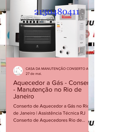
acender ou desligamentos repentinos
podem indicar necessidade de
manutenção corretiva. Em muitos
casos, a solução é simples quando o
problema é identificado rapidamente.
Atendimento especializado para
diagnóstico, manutenç
CASA DA MANUTENÇÃO CONSERTO AQUECEDOR RINNAI
27 de mai.
Aquecedor a Gás - Conserto
- Manutenção no Rio de
Janeiro
Conserto de Aquecedor a Gás no Rio
de Janeiro | Assistência Técnica RJ