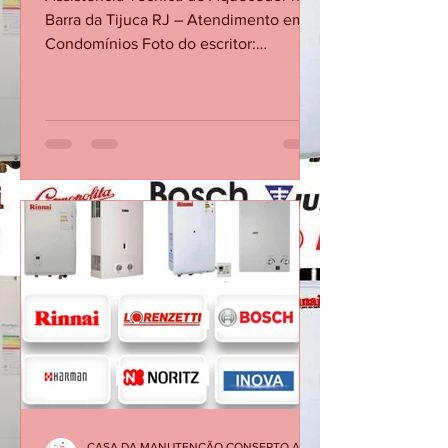
Técnica na Barra da Tijuca
Assistência Técnica de Aquecedor na
Barra da Tijuca RJ – Atendimento em
Condomínios Foto do escritor:
CONSERTO MANUTENÇÃO
AQUECEDOR CONSERTO
MANUTENÇÃO AQUECEDOR há 6 dias
1 min de leitura Assistência Técnica de
Aquecedor na Barra da Tijuca RJ –
Atendimento em Condomínios
Realizamos assistência técnica de
aquecedores na Barra da Tijuca RJ com
atendimento rápido em condomínios e
apartamentos da região. Atendemos
problemas como falhas no
aquecimento, vazamento de água e
che