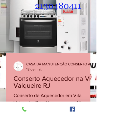
o gás encanado ou vice e versa.
CASA DA MANUTENÇÃO CONSERTO AQUECEDOR RINNAI
18 de mai.
Conserto Aquecedor na Vila
Valqueire RJ
Conserto de Aquecedor em Vila
Valqueire RJ - Atendemos no Mesmo
Dia Ligando ATé 12 Horas Assistência
técnica especializada em aquecedores