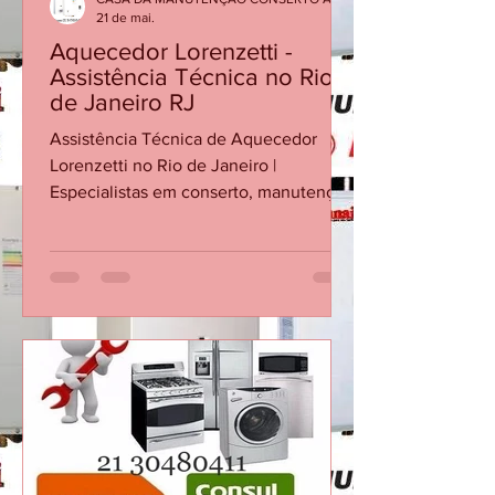
CASA DA MANUTENÇÃO CONSERTO AQUECEDOR RINNAI
21 de mai.
Aquecedor Lorenzetti -
Assistência Técnica no Rio
de Janeiro RJ
Assistência Técnica de Aquecedor
Lorenzetti no Rio de Janeiro |
Especialistas em conserto, manutenção
e instalação de aquecedores Lorenzetti
no Rio de Janeiro. Atendimento rápido
e técnico qualificado. Agende agora! 🛠️
Assistência Técnica de Aquecedor
Lorenzetti – Aquecedores Se você
precisa de conserto, manutenção ou
instalação de aquecedor Lorenzetti no
Rio de Janeiro, conte com a
experiência Aquecedores. Atendemos