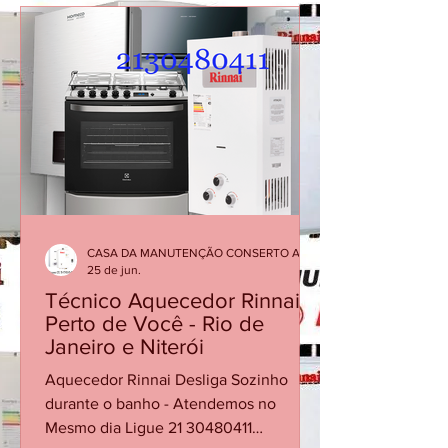
Leblon O aquecedor Rinnai pode
apresentar falhas em que a chama se
apaga durante o funcionamento,
interrompendo o aquecimento da água.
Esse problema pode estar relacionado
ao sensor de chama, fluxo de água
insuficiente, alimentação de gás, exa
CASA DA MANUTENÇÃO CONSERTO AQUECEDOR RINNAI
25 de jun.
Técnico Aquecedor Rinnai
Perto de Você - Rio de
Janeiro e Niterói
Aquecedor Rinnai Desliga Sozinho
durante o banho - Atendemos no