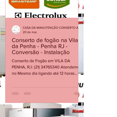
com agilidade, segurança e
profissionais qualificados, gar
CASA DA MANUTENÇÃO CONSERTO AQUECEDOR RINNAI
20 de mai.
Conserto de fogão na Vila
da Penha - Penha RJ -
Conversão - Instalação
Conserto de Fogão em VILA DA
PENHA, RJ: (21) 34765340 Atendemos
no Mesmo dia ligando até 12 horas
Procurando por manutenção, conserto
de fogão em Vila da Penha - Penha RJ?
Conte com nossa equipe; Também
fazemos a instalação e a conversão
(transformação) do gás de cozinha para