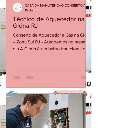
CASA DA MANUTENÇÃO CONSERTO AQUECEDOR RINNAI
15 de jun.
Técnico de Aquecedor na
Glória RJ
Conserto de Aquecedor a Gás na Glória
– Zona Sul RJ - Atendemos no mesmo
dia A Glória é um bairro tradicional da
Zona Sul do Rio de Janeiro, com
prédios residenciais, apartamentos
antigos e imóveis reformados que
utilizam aquecedores a gás em
banheiros e cozinhas. A Casa da
Manutenção Aquecedores presta
conserto e manutenção de
aquecedores a gás na Glória,
atendendo tanto imóveis antigos