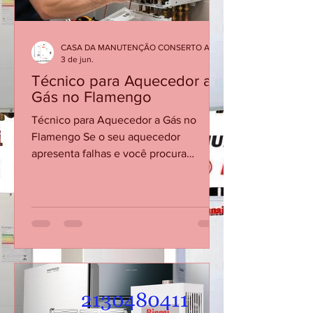
CASA DA MANUTENÇÃO CONSERTO AQUECEDOR RINNAI
3 de jun.
Técnico para Aquecedor a
Gás no Flamengo
Técnico para Aquecedor a Gás no
Flamengo Se o seu aquecedor
apresenta falhas e você procura
conserto de aquecedor no Flamengo,
não espere o equipamento parar
completamente para buscar ajuda
técnica. Problemas como água fria
durante o banho, dificuldade para
acender ou desligamentos repentinos
podem indicar necessidade de