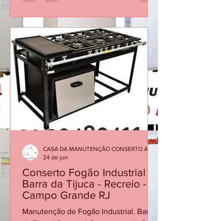
Durante o Banho? Veja as Principais
Causas Em muitos casos, a causa não
está no equipamento em si, mas em
fatores como baixa vazão de água, filtro
obstruído, sensores desgastados ou
necessidade de manutenção
preventiva. Quando o aquecedor
interrompe o funcionamento, ele está
protegendo o sistema contra condições
inadequadas de operação. Ignorar o
proble
CASA DA MANUTENÇÃO CONSERTO AQUECEDOR RINNAI
24 de jun.
Conserto Fogão Industrial -
Barra da Tijuca - Recreio -
Campo Grande RJ