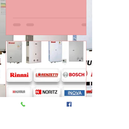
Barra da Tijuca RJ – Atendimento em
Condomínios Foto do escritor:
CONSERTO MANUTENÇÃO
AQUECEDOR CONSERTO
MANUTENÇÃO AQUECEDOR há 6 dias
1 min de leitura Assistência Técnica de
Aquecedor na Barra da Tijuca RJ –
Atendimento em Condomínios
Realizamos assistência técnica de
aquecedores na Barra da Tijuca RJ com
atendimento rápido em condomínios e
apartamentos da região. Atendemos
problemas como falhas no
aquecimento, vazamento de água e
che
CASA DA MANUTENÇÃO CONSERTO AQUECEDOR RINNAI
21 de mai.