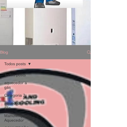
Blog
Todos posts
Todos posts
aquecedor a
gás
Categoria 2
aquecedor a
gás
Manutenção
Aquecedor