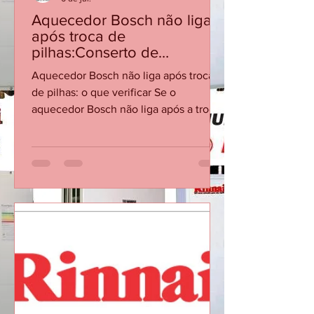
CASA DA MANUTENÇÃO CONSERTO AQUECEDOR RINNAI
6 de jul.
Aquecedor Bosch não liga
após troca de
pilhas:Conserto de
Aquecedor Bosch RJ
Aquecedor Bosch não liga após troca
de pilhas: o que verificar Se o
aquecedor Bosch não liga após a troca
de pilhas, o problema pode estar no
contato, polaridade, vazão mínima ou
no sistema de ignição. Checklist
Confirme a polaridade e se as pilhas
são novas e do tipo recomendado.
Verifique se os contatos do
compartimento estão limpos e firmes.
Abra a água quente e confirme se há
vazão/pressão suficientes para acionar.
Cheque se o registro de gás está