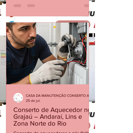
30480411 AVENIDA DAS AMÉRICAS
3333 SALA 103 BARRA DA TIJUCA Os
aquecedores Rinnai são reconhecidos
pela qualidade e eficiência, mas, como
qualquer equipamento, precisam de
manutenção periódica para garantir
segurança, economia de gás e bom
desempenho. Quando o aparelho
apresenta dificuldade para acender,
desliga durante o banho, oscila a
temper
CASA DA MANUTENÇÃO CONSERTO AQUECEDOR RINNAI
25 de jul.
Conserto de Aquecedor no
Grajaú – Andaraí, Lins e