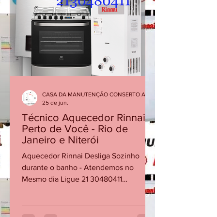
interrompendo o aquecimento da água.
Esse problema pode estar relacionado
ao sensor de chama, fluxo de água
insuficiente, alimentação de gás, exa
CASA DA MANUTENÇÃO CONSERTO AQUECEDOR RINNAI
25 de jun.
Técnico Aquecedor Rinnai
Perto de Você - Rio de
Janeiro e Niterói
Aquecedor Rinnai Desliga Sozinho
durante o banho - Atendemos no
Mesmo dia Ligue 21 30480411
Aquecedor Rinnai Desliga Sozinho