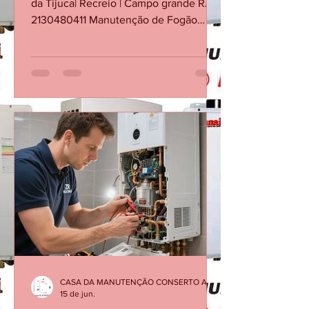
Manutenção de Fogão Industrial. Barra
da Tijuca| Recreio | Campo grande RJ
2130480411 Manutenção de Fogão
Industrial no RJ. Conserto de Fogão
Industrial na Barra da Tijuca Conserto
de Fogão Industrial no Recreio dos
Bandeirantes Conserto de Fogão
Industrial em Campo grande RJ
Conserto de Fogão Industrial em
Jacarepaguá Conserto de Fogão
Industrial em Botafogo Conserto de
Fogão Industrial em Copacabana
Conserto de Fogão Industrial em
Ipanema Conserto de Fogão Industrial
no Leb