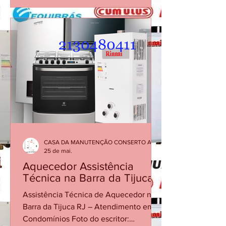
REPAROS CARIOCA AQUECEDORES A
GÁS Empresa com atuação própria no
Rio de Janeiro, especializada
exclusivamente em aquecedores a gás.
Bem-vindo! Há 30 anos, oferecemos o
melhor do Rio de Janeiro com
qualidade e dedicação. Agradecemos
pela sua confiança! 📞 Fale com a
Reparos Carioca: (21) 34765340 | (21) 30
CASA DA MANUTENÇÃO CONSERTO AQUECEDOR RINNAI
25 de mai.
Aquecedor Assistência
Técnica na Barra da Tijuca
Assistência Técnica de Aquecedor na