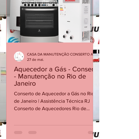
manutenção corretiva. Em muitos
casos, a solução é simples quando o
problema é identificado rapidamente.
Atendimento especializado para
diagnóstico, manutenç
CASA DA MANUTENÇÃO CONSERTO AQUECEDOR RINNAI
27 de mai.
Aquecedor a Gás - Conserto
- Manutenção no Rio de
Janeiro
Conserto de Aquecedor a Gás no Rio
de Janeiro | Assistência Técnica RJ
Conserto de Aquecedores Rio de
Janeiro Conserto de Aquecedor no
Centro RJ Visita Técnica Aquecedor RJ