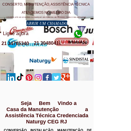
CONSERTO, MANUTENÇÃO, ASSISTÊNCIA TÉCNICA
ATENDEMOS NO MESMO DIA
LIGANDO ATE AS 12 HORAS OU MARQUE UM PERÍODO DE HORÁRIO PARA O DIA SEGUINTE
ABRIR UM CHAMADO
Ligue agora
21 30480411
21 34765340
Seja Bem Vindo a
Casa da Manutenção a
Assistência Técnica Credenciada
Naturgy CEG RJ
CONVERSÃO INSTALAÇÃO MANUTENÇÃO DE