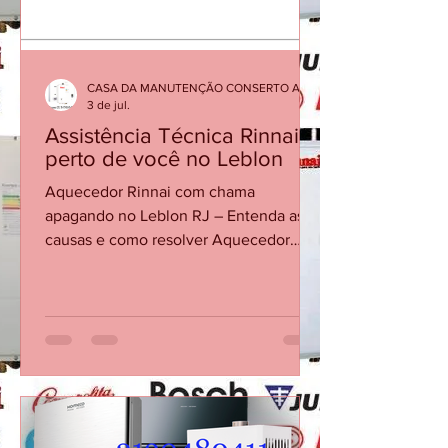
aberto. Se persistir, so
CASA DA MANUTENÇÃO CONSERTO AQUECEDOR RINNAI
3 de jul.
Assistência Técnica Rinnai
perto de você no Leblon
Aquecedor Rinnai com chama
apagando no Leblon RJ – Entenda as
causas e como resolver Aquecedor
Rinnai desliga sozinho Assistência
técnica Rinnai Leblon Conserto de
aquecedor Rinnai Leblon Manutenção
de aquecedor Rinnai RJ Técnico Rinnai
Leblon O aquecedor Rinnai pode
apresentar falhas em que a chama se
apaga durante o funcionamento,