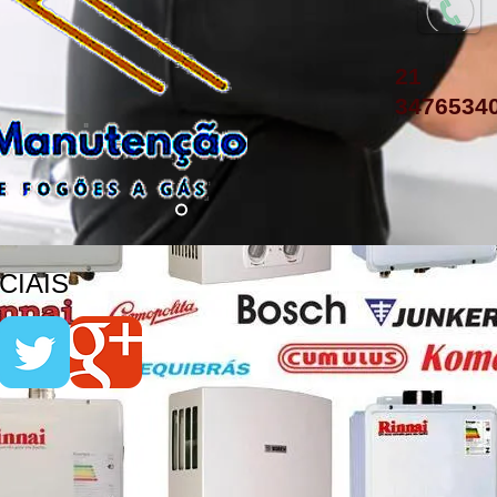
21
3476534
IAIS