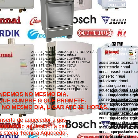
loja de fabrica lo
lorenzetti garanti
como instalar aqu
como instalar aq
monocomando
manual aquecedor
aquecedor lorenz
aquecedor lorenz
manual aquecedor
aquecedor loren
ASSISTÊNCIA TÉCNICA AQUECEDOR A GÁS
como instalar aq
ASSISTÊNCIA TÉCNICA RINNAI
salão
ASSISTÊNCIA TÉCNICA LORENZETTI
assistencia tecnica ri
ASSISTÊNCIA TÉCNICA KOMECO NOVA
ASSISTÊNCIA TÉCNICA INOVA
assistencia rinnai
ASSISTÊNCIA TÉCNICA ORBIS
rinnai assistencia tec
ASSISTÊNCIA TÉCNICA KOBI
ASSISTÊNCIA TÉCNICA SAKURA
conserto rinnai
ASSISTÊNCIA TÉCNICA BOSCH
autorizada rinnai
ASSISTÊNCIA TÉCNICA BRASTEMP
manutenção rinnai
ASSISTÊNCIA TÉCNICA CONTINENTAL
ASSISTÊNCIA TÉCNICA ELECTROLUX
aquecedor rinnai assi
aquecedor a gás
MESMO DIA.
manutenção aquecedor
aquecedor a gás
conserto aquecedores 
O QUE PROMETE.
aquecedor rinna
assistencia aquecedor
aquecedor rinnai
DIA, LIGAR ATÉ 12 HORAS.
manutenção de aquece
aquecedor a gá
assistencia tecnica a
aquecedor a gás 
conserto de aquecedor
aquecedor a gás
nserto de aquecedor a gás.
manutenção de aquece
aquecedor a gás
nutenção aquecedor a gás
manutenção aquecedor
rinnai aquecedores as
sistecia Técnica Aquecedor,
aquecedor a
rinnai assistencia
aquecedor a 