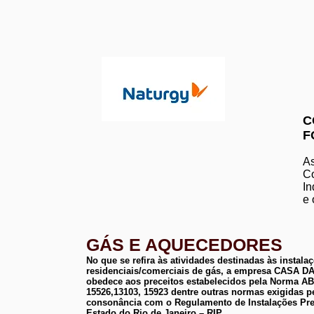
C
F
As
Co
In
e 
GÁS E AQUECEDORES
No que se refira às atividades destinadas às instala
residenciais/comerciais de gás, a empresa CASA
obedece aos preceitos estabelecidos pela Norma 
15526,13103, 15923 dentre outras normas exigidas p
consonância com o Regulamento de Instalações Pre
Estado do Rio de Janeiro – RIP