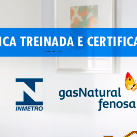
Aquecedor a gás
conserto de 
conserto de a
conserto de 
conserto de 
conserto aqu
conserto de
manutenção a
conserto de 