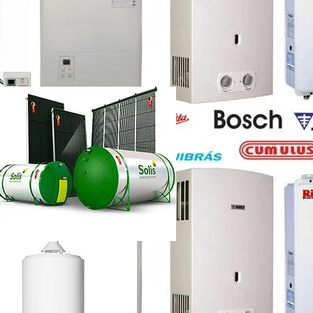
etti vazando
ência técnica
ca chuveiro lorenzetti rj
etti não esquenta muito
renzetti
ca lorenzetti lapa
a
ca chuveiro lorenzetti rj
ência técnica
quecedor a gás lorenzetti
etti manual
lorenzetti
lorenzetti 15l