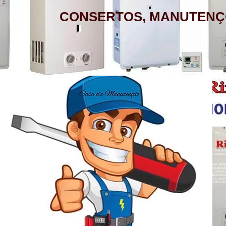
CONSERTOS, MANUTENÇ
AQUECEDOR A GÁS, CONSERTO,
MANUTENÇÃO, INSTALAÇÃO, ASSISTÊNCIA
TÉCNICA RINNAI RUA BARATA RIBEIRO 232
COPACABANA RIO DE JANEIRO
BAIRROS DE ATENDIMENTO RJ
ZONA SUL
BOTAFOGO - CATETE - COPACABANA -
AQUECEDOR A GÁS , CONSERTO, MANUTE
COSME VELHO - FLAMENGO - GÁVEA -
LOJA A HONORIO GURGEL RIO DE JANEIRO
ZONA NORTE
HUMAITÁ - IPANEMA - JARDIM BOTÂNICO -
ACARÍ - ANCHIETA - BARROS FILHO - B
NETO - COLÉGIO - COMPLEXO DO ALEMÃ
LAGOA - LARANJEIRAS - LEBLON - LEME -
RAINHA - GUADALUPE - HONÓRIO GURGEL 
HERMES - OSVALDO CRUZ - PARADA DE L
- PENHA CIRCULAR - QUINTINO BOCAIÚ
ROCINHA - SÃO CONRADO - URCA
- TURIAÇÚ - VAZ LOBO - VICENTE DE CAR
ALEGRE