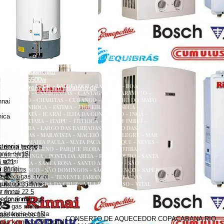
renzetti
a
ecedor versátil lorenzetti
uecedor lorenzetti em torneira
 lorenzetti
AQUECEDOR A GÁS, CONSERTO, MANUTENÇÃO,
etti 110v
INSTALAÇÃO, ASSISTÊNCIA TÉCNICA RUA ERNANI
etti água da rua
AMARAL PEIXOTO 252 CENTRO NITERÓI
 versátil lorenzetti
NITERÓI RJ
zetti 220v 5500w
ATALAIA - BADU - BALDEADOR - BARRETO - BOA
uecedor lorenzetti em lavatório de
VIAGEM - CAMBOINHAS - CANTAGALO - CARAMUJO -
CENTRO - CHARITAS - CUBANGO - ENGENHO DO MATO
nnai
- ENGENHOCA - FÁTIMA - FIGUEIRA - FONSECA -
GRAGOATÁ - ICARAÍ - ILHA DA CONCEIÇÃO - INGÁ -
nica
ITACOATIARA - ITAIPU - ITITIOCA - JARDIM IMBUÍ -
JURUJUBA - LARGO DAS BARRADAS - LARGO DAS
BATALHAS - MARAVISTA - MACEIÓ - MAR ALEGRE - MAR
AZUL - MARIA PAULA - MATA PACA - MURIQUI - NEVES -
stencia tecnica
 rinnai preço
PADRE PEQUENO - PARQUE FLORA - PENDOTIBA -
es rinnai
 rinnai 15l
PIRATININGA - PONTA DA AREIA - RIO DO OURO - SANTA
rinnai
i e21
BÁRBARA - SANTA ROSA - SANTO ANTÔNIO - SÃO
 rinnai
 21 litros
FRANCISCO - SÃO DOMINGOS - SÃO LOURENÇO - SAPÊ -
dor a gas rinnai
s preço
SERRA GRANDE - TENENTE JARDIM - VARZEA DAS
quecedor rinnai
MOÇAS - VENDA DA CRUZ - VILA PROGRESSO - VITAL
rinnai 35 litros
BRASIL
 rinnai
 rinnai 22 5
dor rinnai
 rinnai manual
 a gas rinnai
sistencia tecnica
 gás komeco 15l
CONSERTO DE AQUECEDOR COPACABANA RIO
gás komeco 20l digital