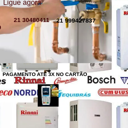
Ligue agora
como instalar resistencia de boiler
resistencia de boiler eletrico
resistencia eletrica boiler
resistencia para boiler preço
resistencia boiler komeco
21 30480411
21 999427837
0
PAGAMENTO ATÉ 3X NO CARTÃO