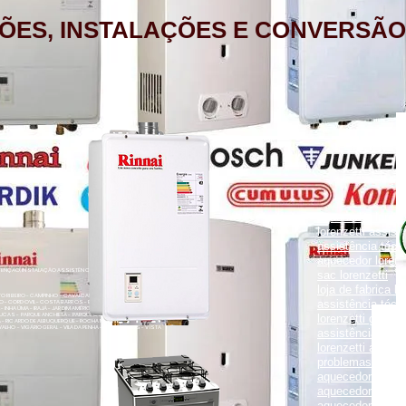
ÕES, INSTALAÇÕES E CONVERSÃO
aquecedor lorenz
lorenzetti assist
assistência técni
aquecedor lorenz
NÇÃO, INSTALAÇÃO ASSISTÊNCIA TÉCNICA RUA PORTO FELIZ 371
sac lorenzetti
loja de fabrica lo
ENTO RIBEIRO - CAMPINHO - CAVALCANTI - CASCADURA - COELHO
assistência técni
O - CORDOVIL - COSTA BARROS - ENGENHO LEAL - ENGENHO DA
- INHAÚMA - IRAJÁ - JARDIM AMÉRICA - MADUREIRA - MARECHAL
UCAS - PARQUE ANCHIETA - PARQUE COLÚMBIA - PAVUNA - PENHA
lorenzetti garanti
VA - RICARDO DE ALBUQUERQUE - ROCHA MIRANDA - TOMÁS COELHO
VALHO - VIGÁRIO GERAL - VILA DA PENHA - VILA KOSMOS - VISTA
assistência técni
lorenzetti assist
problemas com a
aquecedor lorenz
aquecedor a gás 
aquecedor a gás 