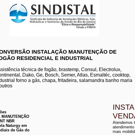
www.komeco.com.br/nite
ONVERSÃO INSTALAÇÃO MANUTENÇÃO DE
OGÃO RESIDENCIAL E INDUSTRIAL
manutenção de aquec
conserto de aquecedo
instalação de aquece
sistência técnica de fogão, brastemp, Consul, Electrolux,
conserto de aquecedor
ntinental, Dako, Ge, Bosch, Semer, Atlas, Esmaltéc, cooktop,
manutenção de aquece
dustrial forno a gás, chapa, fritadeira, salamandra banho maria
instalação de aquecedo
conserto de aquecedor
outros
manutenção aquecedor
instalação de aqueced
INST
ções
VEND
 DA MANUTENÇÃO
a
ABNT NBR
Atendemos t
a
ela Naturgy em
atendimento
diais de Gás do
mais mobilid