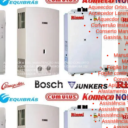
Aquecedor Rinn
Aqueecdor Orbis
Aquecedor Loren
Aquecdor Cos
Conversão Insta
Conserto Manut
Gasista, t
A
Manut
Ma
AQUECEDOR A GÁS, MANUTENÇÃO INSTALAÇÃO CONSERTO
Fogão br
DE AQUECEDOR A GÁS RIO DE JANEIRO RUA CAMBAUBA 232
ILHA DO GOVERNADOR RJ
Fogão conti
ILHA DO GOVERNADOR - ZONA DA LEOPOLDINA
Const
BONSUCESSO - BANCÁRIOS - CACUIA - CICADE UNIVERSITÁRIA
Aplicaç
- COCOTÁ - FREGUESIA - GALEÃO - JARDIM GUANABARA -
JARDIM CARIOCA - MARÉ - OLARIA - PITANGUEIRAS -
Afastamento 
PORTUGUESA - PRAIA DA BANDEIRA - RAMOS - RIBEIRA - TÁUA
- ZUMBI
Adquação de am
Assistência 
Assistência
Assistência T
Assistênci
Assis