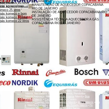
DE JANEIRO
anutenção
gás komeco 25 litros
MANUTENÇÃO DE AQUECEDOR COPACABANA
innai aquecedores
 gás komeco manual
RIO DE JANEIRO
meco 25 litros
iNSTALAÇÃO DE AQUECEDOR COPACABANA RIO
 gás komeco e bom
DE JANEIRO
gás komeco 7 litros
ASSISTÊNCIA TÉCNICA AQUECEDOR A GÁS
gás komeco 22 litros
COPACABANA RIO DE JANEIRO
A
Icaraí, Niterói,
inga
Niterói, Santa Rosa Niterói, Centro Niterói,
charitas Niterói, Fonseca Niterói, Itaipu Niterói, camboinhas
Niterói, Itacoatiara Niterói, Badu Niterói, Pendotiba
Niterói,Itaipuaçu Niterói,
Bairro de Fátima
Niterói,•
Boa
Viagem
Niterói,
•
Cachoeiras
Niterói,• Centro
Niterói,•
Charitas
Niterói,
•
Gragoatá
Niterói,
•
Icaraí
Niterói,
•
Ing
á
Niterói,•
Jurujuba
Niterói,•
Morro do Estado
Niterói,
•
Pé
Pequeno
Niterói,
•
Ponta d'Areia
Niterói,
•
Santa