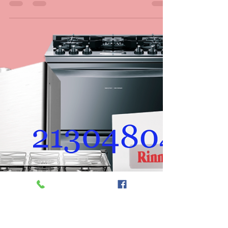
CASA DA MANUTENÇÃO CONSERTO AQUECEDOR RINNAI
30 de mar.
3 min de leitura
Conserto de Aquecedor no
Mesmo Dia no, Rio de Janeiro
Conserto Aquecedor Expresso no Mesmo Dia -
Rio de Janeiro 🚨 ÁGUA QUENTE IMEDIATA!
Conserto Expresso de Aquecedor a Gás no Rio
de Janeiro 🚨 Olá, cariocas! O inverno está
chegando no RJ e nada pior do que acordar com
banho frio por causa de um aquecedor a gás com
defeito. Na CASA DA MANUTENÇÃO
Aquecedores , somos os especialistas número 1
em conserto, instalação, manutenção e revisão de
aquecedores a gás de todas as marcas líderes do
mercado, como Rinnai, Lorenzetti, Bosch,