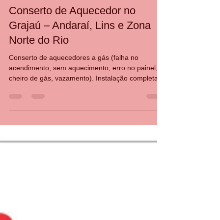
CASA DA MANUTENÇÃO CONSERTO AQUECEDOR RINNAI
25 de jul.
2 min de leitura
Conserto de Aquecedor no
Grajaú – Andaraí, Lins e Zona
Norte do Rio
Conserto de aquecedores a gás (falha no
acendimento, sem aquecimento, erro no painel,
cheiro de gás, vazamento). Instalação completa
de aquecedores novos, com regulagem e teste de
segurança.