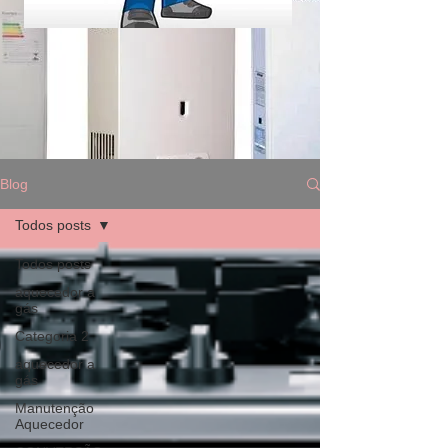
Blog
Todos posts
Todos posts
aquecedor a
gás
Categoria 2
aquecedor a
gás
Manutenção
Aquecedor