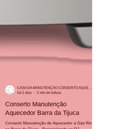
CASA DA MANUTENÇÃO CONSERTO AQUECEDOR RINNAI
há 2 dias
2 min de leitura
Conserto Manutenção
Aquecedor Barra da Tijuca