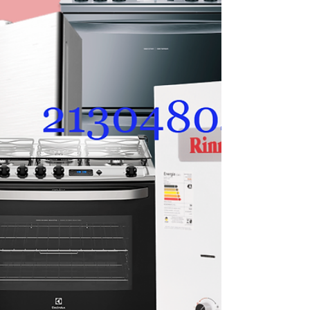
Assistência Técnica RJ Conserto de Aquecedores
Rio de Janeiro Conserto de Aquecedor no Centro
RJ Visita Técnica Aquecedor RJ REPAROS
CARIOCA AQUECEDORES A GÁS Empresa com
atuação própria no Rio de Janeiro, especializada
exclusivamente em aquecedores a gás. Bem-
vindo! Há 30 anos, oferecemos o melhor do Rio
de Janeiro com qualidade e dedicação.
Agradecemos pela sua confiança! 📞 Fale com a
Reparos Carioca: (21) 34765340 | (21) 30