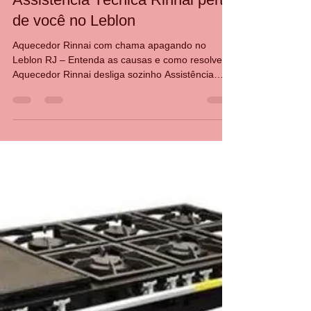
CASA DA MANUTENÇÃO CONSERTO AQUECEDOR RINNAI
3 de jul.
2 min de leitura
Assistência Técnica Rinnai perto
de você no Leblon
Aquecedor Rinnai com chama apagando no
Leblon RJ – Entenda as causas e como resolver
Aquecedor Rinnai desliga sozinho Assistência
técnica Rinnai Leblon Conserto de aquecedor
Rinnai Leblon Manutenção de aquecedor Rinnai
RJ Técnico Rinnai Leblon O aquecedor Rinnai
pode apresentar falhas em que a chama se
apaga durante o funcionamento, interrompendo o
aquecimento da água. Esse problema pode estar
relacionado ao sensor de chama, fluxo de água
insuficiente, alimentação de gás, exa