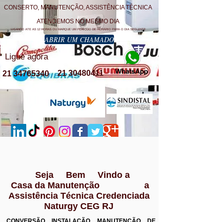
CONSERTO, MANUTENÇÃO, ASSISTÊNCIA TÉCNICA
ATENDEMOS NO MESMO DIA
LIGANDO ATE AS 12 HORAS OU MARQUE UM PERÍODO DE HORÁRIO PARA O DIA SEGUINTE
ABRIR UM CHAMADO
Ligue agora
21 30480411
21 34765340
Seja Bem Vindo a
Casa da Manutenção a
Assistência Técnica Credenciada
Naturgy CEG RJ
CONVERSÃO INSTALAÇÃO MANUTENÇÃO DE