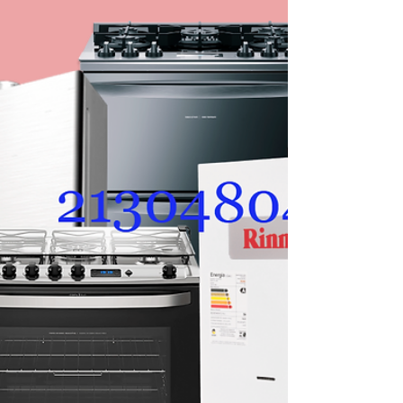
Conserto Aquecedor na Vila
Valqueire RJ
Conserto de Aquecedor em Vila Valqueire RJ -
Atendemos no Mesmo Dia Ligando ATé 12 Horas
Assistência técnica especializada em
aquecedores a gás em Vila Valqueire RJ.
Conserto, instalação e manutenção Rinnai,
Lorenzetti, Bosch e outras marcas. Conserto
Manutenção Assistência Técnica de Aquecedor
em Vila Valqueire A Casa da Manutenção
Aquecedores oferece serviço técnico completo em
Vila Valqueire, atendendo toda a região da Zona
Oeste do Rio de Janeiro com agilidade e
qualidade