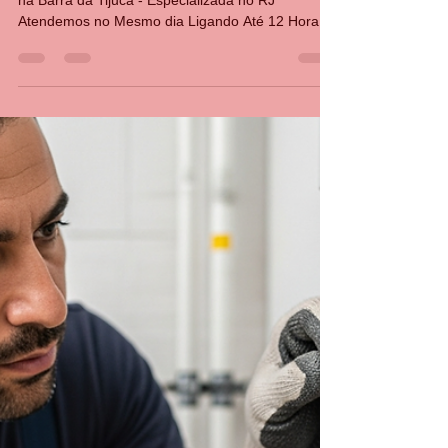
Conserto Manutenção de Aquecedor a Gás Rinnai
na Barra da Tijuca - Especializada no RJ
Atendemos no Mesmo dia Ligando Até 12 Horas
21 30480411 AVENIDA DAS AMÉRICAS 3333
SALA 103 BARRA DA TIJUCA Os aquecedores
Rinnai são reconhecidos pela qualidade e
eficiência, mas, como qualquer equipamento,
precisam de manutenção periódica para garantir
segurança, economia de gás e bom desempenho.
Quando o aparelho apresenta dificuldade para
acender, desliga durante o banho, oscila a temper