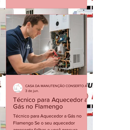
antigos e imóveis reformados que
utilizam aquecedores a gás em
banheiros e cozinhas. A Casa da
Manutenção Aquecedores presta
conserto e manutenção de
aquecedores a gás na Glória,
atendendo tanto imóveis antigos
quanto instalações modernas. 🔧
Serviços mais comuns na Glória
Manutenção preventiva de a
CASA DA MANUTENÇÃO CONSERTO AQUECEDOR RINNAI
3 de jun.
Técnico para Aquecedor a
Gás no Flamengo
Técnico para Aquecedor a Gás no