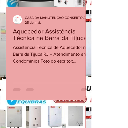
CASA DA MANUTENÇÃO CONSERTO AQUECEDOR RINNAI
25 de mai.
Aquecedor Assistência
Técnica na Barra da Tijuca
Assistência Técnica de Aquecedor na
Barra da Tijuca RJ – Atendimento em
Condomínios Foto do escritor:
CONSERTO MANUTENÇÃO
AQUECEDOR CONSERTO
MANUTENÇÃO AQUECEDOR há 6 dias
1 min de leitura Assistência Técnica de
Aquecedor na Barra da Tijuca RJ –
Atendimento em Condomínios
Realizamos assistência técnica de
aquecedores na Barra da Tijuca RJ com