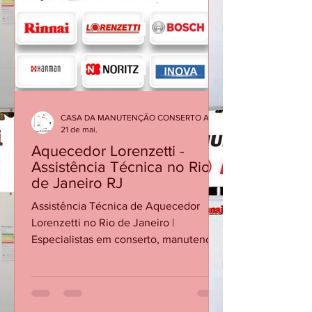
atendimento rápido em condomínios e
apartamentos da região. Atendemos
problemas como falhas no
aquecimento, vazamento de água e
che
CASA DA MANUTENÇÃO CONSERTO AQUECEDOR RINNAI
21 de mai.
Aquecedor Lorenzetti -
Assistência Técnica no Rio
de Janeiro RJ
Assistência Técnica de Aquecedor
Lorenzetti no Rio de Janeiro |
Especialistas em conserto, manutenção
e instalação de aquecedores Lorenzetti
no Rio de Janeiro. Atendimento rápido