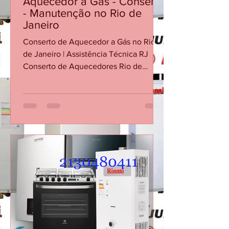
27 de mai.
Aquecedor a Gás - Conserto
- Manutenção no Rio de
Janeiro
Conserto de Aquecedor a Gás no Rio
de Janeiro | Assistência Técnica RJ
Conserto de Aquecedores Rio de
Janeiro Conserto de Aquecedor no
Centro RJ Visita Técnica Aquecedor RJ
REPAROS CARIOCA AQUECEDORES A
GÁS Empresa com atuação própria no
Rio de Janeiro, especializada
exclusivamente em aquecedores a gás.
Bem-vindo! Há 30 anos, oferecemos o
melhor do Rio de Janeiro com
qualidade e dedicação. Agradecemos
pela sua confiança! 📞 Fale com a
Reparos Carioca: (21) 34765340 | (21) 30