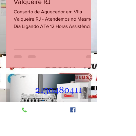
Conserto Aquecedor na Vila
Valqueire RJ
Conserto de Aquecedor em Vila
Valqueire RJ - Atendemos no Mesmo
Dia Ligando ATé 12 Horas Assistência
técnica especializada em aquecedores
a gás em Vila Valqueire RJ. Conserto,
instalação e manutenção Rinnai,
Lorenzetti, Bosch e outras marcas.
Conserto Manutenção Assistência
Técnica de Aquecedor em Vila
Valqueire A Casa da Manutenção
Aquecedores oferece serviço técnico
completo em Vila Valqueire,
atendendo toda a região da Zona Oeste
do Rio de Janeiro com agilidade e
qualidade