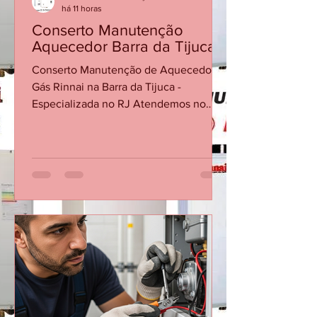
CASA DA MANUTENÇÃO CONSERTO AQUECEDOR RINNAI
há 11 horas
Conserto Manutenção
Aquecedor Barra da Tijuca
Conserto Manutenção de Aquecedor a
Gás Rinnai na Barra da Tijuca -
Especializada no RJ Atendemos no
Mesmo dia Ligando Até 12 Horas 21
30480411 AVENIDA DAS AMÉRICAS
3333 SALA 103 BARRA DA TIJUCA Os
aquecedores Rinnai são reconhecidos
pela qualidade e eficiência, mas, como
qualquer equipamento, precisam de
manutenção periódica para garantir
segurança, economia de gás e bom
desempenho. Quando o aparelho
apresenta dificuldade para acender,
desliga durante o banho, oscila a