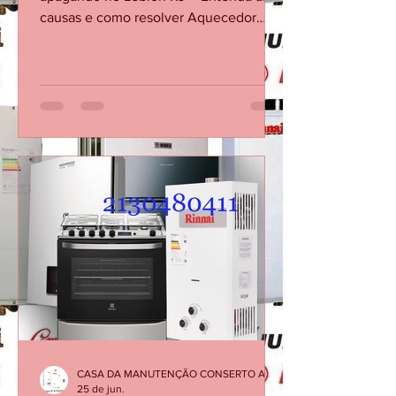
Aquecedor Rinnai com chama
apagando no Leblon RJ – Entenda as
causas e como resolver Aquecedor
Rinnai desliga sozinho Assistência
técnica Rinnai Leblon Conserto de
aquecedor Rinnai Leblon Manutenção
de aquecedor Rinnai RJ Técnico Rinnai
Leblon O aquecedor Rinnai pode
apresentar falhas em que a chama se
apaga durante o funcionamento,
interrompendo o aquecimento da água.
Esse problema pode estar relacionado
ao sensor de chama, fluxo de água
insuficiente, alimentação de gás, exa