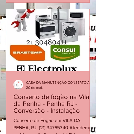
e técnico qualificado. Agende agora! 🛠️
Assistência Técnica de Aquecedor
Lorenzetti – Aquecedores Se você
precisa de conserto, manutenção ou
instalação de aquecedor Lorenzetti no
Rio de Janeiro, conte com a
experiência Aquecedores. Atendemos
com agilidade, segurança e
profissionais qualificados, gar
CASA DA MANUTENÇÃO CONSERTO AQUECEDOR RINNAI
20 de mai.
Conserto de fogão na Vila
da Penha - Penha RJ -
Conversão - Instalação
Conserto de Fogão em VILA DA