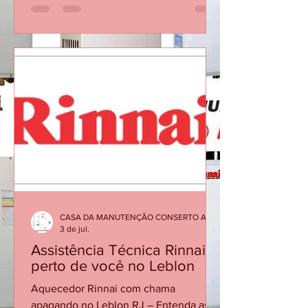
contato, polaridade, vazão mínima ou
no sistema de ignição. Checklist
Confirme a polaridade e se as pilhas
são novas e do tipo recomendado.
Verifique se os contatos do
compartimento estão limpos e firmes.
Abra a água quente e confirme se há
vazão/pressão suficientes para acionar.
Cheque se o registro de gás está
aberto. Se persistir, so
CASA DA MANUTENÇÃO CONSERTO AQUECEDOR RINNAI
3 de jul.
Assistência Técnica Rinnai
perto de você no Leblon