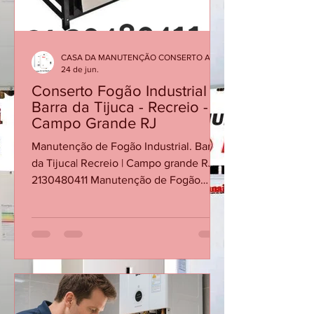
inadequadas de operação. Ignorar o
proble
CASA DA MANUTENÇÃO CONSERTO AQUECEDOR RINNAI
24 de jun.
Conserto Fogão Industrial -
Barra da Tijuca - Recreio -
Campo Grande RJ
Manutenção de Fogão Industrial. Barra
da Tijuca| Recreio | Campo grande RJ
2130480411 Manutenção de Fogão
Industrial no RJ. Conserto de Fogão
Industrial na Barra da Tijuca Conserto
de Fogão Industrial no Recreio dos
Bandeirantes Conserto de Fogão
Industrial em Campo grande RJ
Conserto de Fogão Industrial em