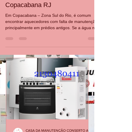
Conserto Aquecedor em
Copacabana RJ
Em Copacabana – Zona Sul do Rio, é comum
encontrar aquecedores com falta de manutenção,
principalmente em prédios antigos. Se a água não
esquenta, o aparelho apaga sozinho ou aparecem
códigos de erro, é hora de chamar a Casa da
Manutenção Aquecedores e Fogões. Rua Barata
Ribeiro, 232, Copacabana, Rio de Janeiro 21
30480411 987915754 Casa da Manutenção
aquecedor a gás Aquecedor de água conserto de
aquecedor gás natural manutenção de
aquecedores natu