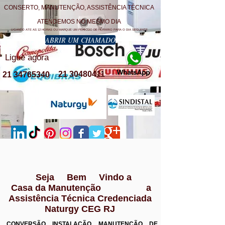
CONSERTO, MANUTENÇÃO, ASSISTÊNCIA TÉCNICA
ATENDEMOS NO MESMO DIA
LIGANDO ATE AS 12 HORAS OU MARQUE UM PERÍODO DE HORÁRIO PARA O DIA SEGUINTE
ABRIR UM CHAMADO
Ligue agora
21 30480411
21 34765340
Seja Bem Vindo a
Casa da Manutenção a
Assistência Técnica Credenciada
Naturgy CEG RJ
CONVERSÃO INSTALAÇÃO MANUTENÇÃO DE