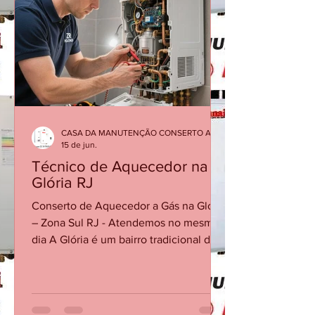
Jacarepaguá Conserto de Fogão
Industrial em Botafogo Conserto de
Fogão Industrial em Copacabana
Conserto de Fogão Industrial em
Ipanema Conserto de Fogão Industrial
no Leb
CASA DA MANUTENÇÃO CONSERTO AQUECEDOR RINNAI
15 de jun.
Técnico de Aquecedor na
Glória RJ
Conserto de Aquecedor a Gás na Glória
– Zona Sul RJ - Atendemos no mesmo
dia A Glória é um bairro tradicional da
Zona Sul do Rio de Janeiro, com
prédios residenciais, apartamentos