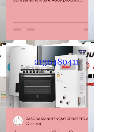
Flamengo Se o seu aquecedor
apresenta falhas e você procura
conserto de aquecedor no Flamengo,
não espere o equipamento parar
completamente para buscar ajuda
técnica. Problemas como água fria
durante o banho, dificuldade para
acender ou desligamentos repentinos
podem indicar necessidade de
manutenção corretiva. Em muitos
casos, a solução é simples quando o
problema é identificado rapidamente.
Atendimento especializado para
diagnóstico, manutenç
CASA DA MANUTENÇÃO CONSERTO AQUECEDOR RINNAI