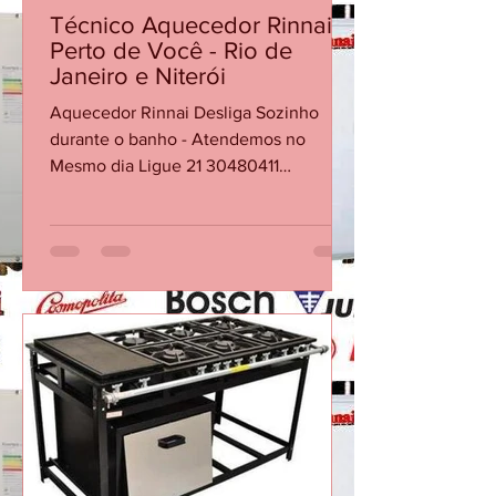
CASA DA MANUTENÇÃO CONSERTO AQUECEDOR RINNAI
25 de jun.
Técnico Aquecedor Rinnai
Perto de Você - Rio de
Janeiro e Niterói
Aquecedor Rinnai Desliga Sozinho
durante o banho - Atendemos no
Mesmo dia Ligue 21 30480411
Aquecedor Rinnai Desliga Sozinho
Durante o Banho? Veja as Principais
Causas Em muitos casos, a causa não
está no equipamento em si, mas em
fatores como baixa vazão de água, filtro
obstruído, sensores desgastados ou
necessidade de manutenção
preventiva. Quando o aquecedor
interrompe o funcionamento, ele está
protegendo o sistema contra condições