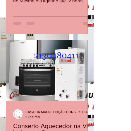
PENHA, RJ: (21) 34765340 Atendemos
no Mesmo dia ligando até 12 horas
Procurando por manutenção, conserto
de fogão em Vila da Penha - Penha RJ?
Conte com nossa equipe; Também
fazemos a instalação e a conversão
(transformação) do gás de cozinha para
o gás encanado ou vice e versa.
CASA DA MANUTENÇÃO CONSERTO AQUECEDOR RINNAI
18 de mai.