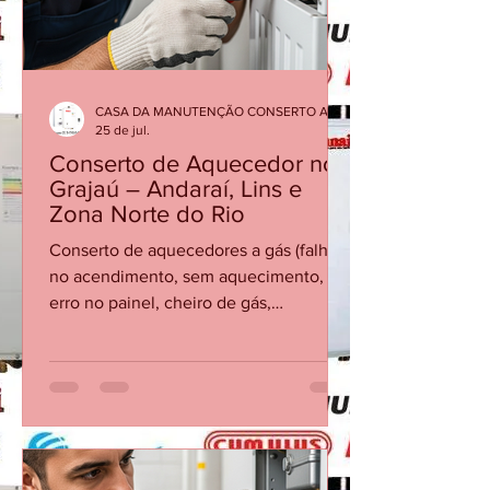
temper
CASA DA MANUTENÇÃO CONSERTO AQUECEDOR RINNAI
25 de jul.
Conserto de Aquecedor no
Grajaú – Andaraí, Lins e
Zona Norte do Rio
Conserto de aquecedores a gás (falha
no acendimento, sem aquecimento,
erro no painel, cheiro de gás,
vazamento). Instalação completa de
aquecedores novos, com regulagem e
teste de segurança.