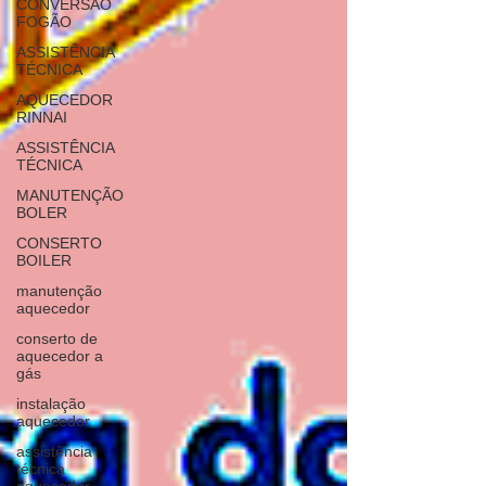
CONVERSÃO
FOGÃO
ASSISTÊNCIA
TÉCNICA
AQUECEDOR
RINNAI
ASSISTÊNCIA
TÉCNICA
MANUTENÇÃO
BOLER
CONSERTO
BOILER
manutenção
aquecedor
conserto de
aquecedor a
gás
instalação
aquecedor
assistência
técnica