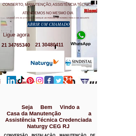
CONSERTO, MANUTENÇÃO, ASSISTÊNCIA TÉCNICA
ATENDEMOS NO MESMO DIA
LIGANDO ATE AS 12 HORAS OU MARQUE UM PERÍODO DE HORÁRIO PARA O DIA SEGUINTE
ABRIR UM CHAMADO
Ligue agora
21 30480411
21 34765340
Seja Bem Vindo a
Casa da Manutenção a
Assistência Técnica Credenciada
Naturgy CEG RJ
CONVERSÃO INSTALAÇÃO MANUTENÇÃO DE