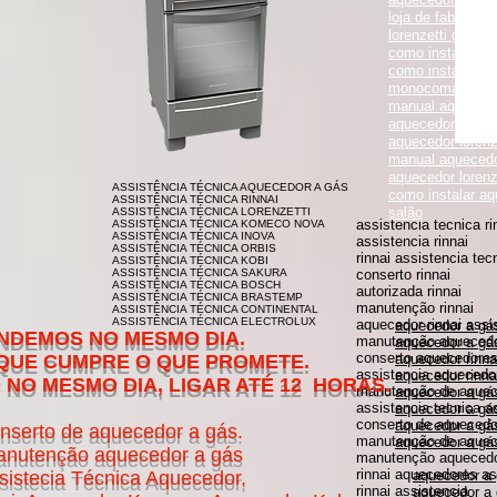
loja de fabrica lo
lorenzetti garanti
como instalar aqu
como instalar aq
monocomando
manual aquecedor
aquecedor lorenz
aquecedor lorenz
manual aquecedor
aquecedor loren
ASSISTÊNCIA TÉCNICA AQUECEDOR A GÁS
como instalar aq
ASSISTÊNCIA TÉCNICA RINNAI
salão
ASSISTÊNCIA TÉCNICA LORENZETTI
assistencia tecnica ri
ASSISTÊNCIA TÉCNICA KOMECO NOVA
ASSISTÊNCIA TÉCNICA INOVA
assistencia rinnai
ASSISTÊNCIA TÉCNICA ORBIS
rinnai assistencia tec
ASSISTÊNCIA TÉCNICA KOBI
ASSISTÊNCIA TÉCNICA SAKURA
conserto rinnai
ASSISTÊNCIA TÉCNICA BOSCH
autorizada rinnai
ASSISTÊNCIA TÉCNICA BRASTEMP
manutenção rinnai
ASSISTÊNCIA TÉCNICA CONTINENTAL
ASSISTÊNCIA TÉCNICA ELECTROLUX
aquecedor rinnai assi
aquecedor a gás
MESMO DIA.
manutenção aquecedor
aquecedor a gás
conserto aquecedores 
O QUE PROMETE.
aquecedor rinna
assistencia aquecedor
aquecedor rinnai
DIA, LIGAR ATÉ 12 HORAS.
manutenção de aquece
aquecedor a gá
assistencia tecnica a
aquecedor a gás 
conserto de aquecedor
aquecedor a gás
nserto de aquecedor a gás.
manutenção de aquece
aquecedor a gás
nutenção aquecedor a gás
manutenção aquecedor
rinnai aquecedores as
sistecia Técnica Aquecedor,
aquecedor a
rinnai assistencia
aquecedor a 