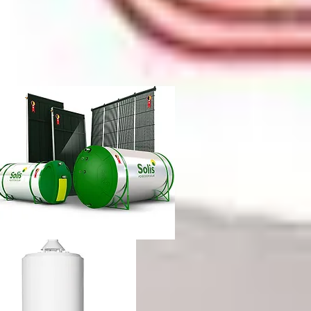
etti vazando
ência técnica
ca chuveiro lorenzetti rj
etti não esquenta muito
renzetti
ca lorenzetti lapa
a
ca chuveiro lorenzetti rj
ência técnica
quecedor a gás lorenzetti
etti manual
lorenzetti
lorenzetti 15l