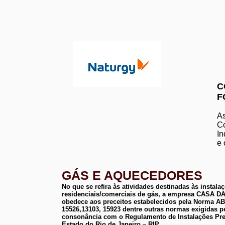
C
F
As
Co
In
e 
GÁS E AQUECEDORES
No que se refira às atividades destinadas às instala
residenciais/comerciais de gás, a empresa CASA
obedece aos preceitos estabelecidos pela Norma 
15526,13103, 15923 dentre outras normas exigidas p
consonância com o Regulamento de Instalações Pre
Estado do Rio de Janeiro – RIP