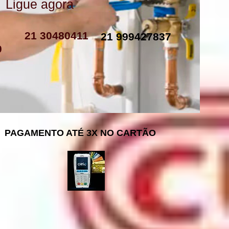
Ligue agora
como instalar resistencia de boiler
resistencia de boiler eletrico
resistencia eletrica boiler
resistencia para boiler preço
resistencia boiler komeco
21 30480411
21 999427837
0
PAGAMENTO ATÉ 3X NO CARTÃO