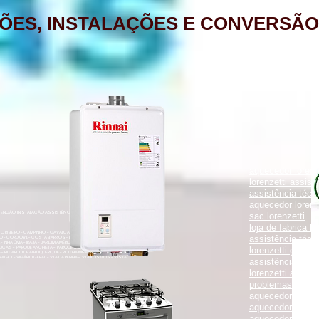
ÕES, INSTALAÇÕES E CONVERSÃO
aquecedor lorenz
lorenzetti assist
assistência técni
aquecedor lorenz
NÇÃO, INSTALAÇÃO ASSISTÊNCIA TÉCNICA RUA PORTO FELIZ 371
sac lorenzetti
loja de fabrica lo
ENTO RIBEIRO - CAMPINHO - CAVALCANTI - CASCADURA - COELHO
assistência técni
O - CORDOVIL - COSTA BARROS - ENGENHO LEAL - ENGENHO DA
- INHAÚMA - IRAJÁ - JARDIM AMÉRICA - MADUREIRA - MARECHAL
UCAS - PARQUE ANCHIETA - PARQUE COLÚMBIA - PAVUNA - PENHA
lorenzetti garanti
VA - RICARDO DE ALBUQUERQUE - ROCHA MIRANDA - TOMÁS COELHO
VALHO - VIGÁRIO GERAL - VILA DA PENHA - VILA KOSMOS - VISTA
assistência técni
lorenzetti assist
problemas com a
aquecedor lorenz
aquecedor a gás 
aquecedor a gás 