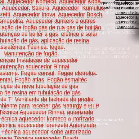
ai, Aquecedor Komeco, Aquecedor Kobe,
aquecedores rinnai m
aquecedor a 
AQUECEDOR A GÁS, CONSERTO, MANUTENÇÃO
,
Aquecedor
,
Sakura, Aquecedor Kumulus,
assistencia tecnica r
aquecedor a
INSTALAÇÃO ASSISTÊNCIA TÉCNICA RUA CAMPO
aquecedor ko
GRANDE 232 CAMPO GRANDE RRIO DE JANEIRO ZONA
zetti, Aquecedor Inova, Aquecedor Bosch,
OESTE
aquecedor a
mopolita, Aquecedor Junkers e outros
aquecedor a 
BARRA DE GUARATIBA - CAMPO GRANDE - COSMOS -
lação de fogão gás de rua gás de botijão.
aquecedor a 
GUARATIBA - INHOAÍBA - PACIÊNCIA - PEDRA DE
enção de boiler a gás, eletrico e solar
GUARATIBA - SANTA CRUZ - SENADOR VASCONCELOS
ubulação de gás, aplicação de resina
GRANDE BANGU
ssiatência Técnica. fogão,
BANGU - DEODORO - GERICINÓ - JARDIM SULACAP -
Manutenção de fogão,
MAGALHÃES BASTOS - PADRE MIGUEL - REALENGO -
SANTÍSSIMO - SENADOR CAMARÁ - VILA KENNEDY - VIL
enção Instalação de aquecedor
MILITAR
nutenção aquecedor Rinnai
astemp. Fogão consul. Fogão eletrolux.
nental, Fogão atlas, Fogão esmaltéc
rução de nova tubulação de gás
ão de resina em tubulação de gás
de T" Ventilante da fachada do predio.
biente para receber gás Naturgy e GLP
Técnica Aquecedor Rinnai, autorizado
 Técnica aquecedor komeco Autorizado
AQUECEDOR A GÁS, CONSERTO, MANUTENÇÃO, INSTALAÇÃO
écnica aquecedor lorenzetti Autorizado
ASSISTÊNCIA TÉCNICA RINNAI RIO DE JANEIRO RUA
URUGUAINA 32 CENTRO RJ
a Técnica aquecedor Kobe autorizado
ZONA CENTRAL
tência Técnica aquecedor Bosch