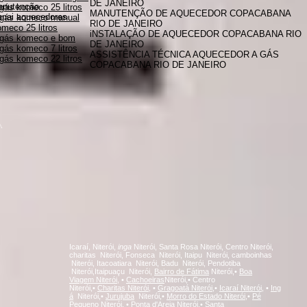
DE JANEIRO
anutenção
gás komeco 25 litros
MANUTENÇÃO DE AQUECEDOR COPACABANA
innai aquecedores
 gás komeco manual
RIO DE JANEIRO
meco 25 litros
iNSTALAÇÃO DE AQUECEDOR COPACABANA RIO
 gás komeco e bom
DE JANEIRO
gás komeco 7 litros
ASSISTÊNCIA TÉCNICA AQUECEDOR A GÁS
gás komeco 22 litros
COPACABANA RIO DE JANEIRO
A
Icaraí, Niterói,
inga
Niterói, Santa Rosa Niterói, Centro Niterói,
charitas Niterói, Fonseca Niterói, Itaipu Niterói, camboinhas
Niterói, Itacoatiara Niterói, Badu Niterói, Pendotiba
Niterói,Itaipuaçu Niterói,
Bairro de Fátima
Niterói,•
Boa
Viagem
Niterói,
•
Cachoeiras
Niterói,• Centro
Niterói,•
Charitas
Niterói,
•
Gragoatá
Niterói,
•
Icaraí
Niterói,
•
Ing
á
Niterói,•
Jurujuba
Niterói,•
Morro do Estado
Niterói,
•
Pé
Pequeno
Niterói,
•
Ponta d'Areia
Niterói,
•
Santa