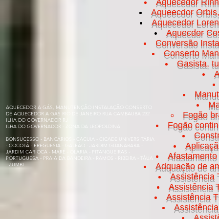
Aquecedor Rinn
Aqueecdor Orbis
Aquecedor Loren
Aquecdor Cos
Conversão Insta
Conserto Manut
Gasista, t
A
Manut
Ma
AQUECEDOR A GÁS, MANUTENÇÃO INSTALAÇÃO CONSERTO
Fogão br
DE AQUECEDOR A GÁS RIO DE JANEIRO RUA CAMBAUBA 232
ILHA DO GOVERNADOR RJ
Fogão conti
ILHA DO GOVERNADOR - ZONA DA LEOPOLDINA
Const
BONSUCESSO - BANCÁRIOS - CACUIA - CICADE UNIVERSITÁRIA
Aplicaç
- COCOTÁ - FREGUESIA - GALEÃO - JARDIM GUANABARA -
JARDIM CARIOCA - MARÉ - OLARIA - PITANGUEIRAS -
Afastamento 
PORTUGUESA - PRAIA DA BANDEIRA - RAMOS - RIBEIRA - TÁUA
- ZUMBI
Adquação de am
Assistência 
Assistência
Assistência T
Assistênci
Assis