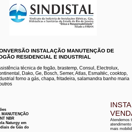
www.komeco.com.br/nite
ONVERSÃO INSTALAÇÃO MANUTENÇÃO DE
OGÃO RESIDENCIAL E INDUSTRIAL
manutenção de aquec
conserto de aquecedo
instalação de aquece
sistência técnica de fogão, brastemp, Consul, Electrolux,
conserto de aquecedor
ntinental, Dako, Ge, Bosch, Semer, Atlas, Esmaltéc, cooktop,
manutenção de aquece
dustrial forno a gás, chapa, fritadeira, salamandra banho maria
instalação de aquecedo
conserto de aquecedor
outros
manutenção aquecedor
instalação de aqueced
INST
ções
VEND
 DA MANUTENÇÃO
a
ABNT NBR
Atendemos t
a
ela Naturgy em
atendimento
diais de Gás do
mais mobilid