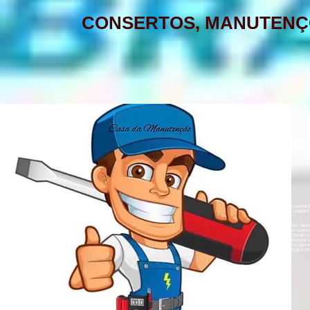
CONSERTOS, MANUTENÇ
AQUECEDOR A GÁS, CONSERTO,
MANUTENÇÃO, INSTALAÇÃO, ASSISTÊNCIA
TÉCNICA RINNAI RUA BARATA RIBEIRO 232
COPACABANA RIO DE JANEIRO
BAIRROS DE ATENDIMENTO RJ
ZONA SUL
BOTAFOGO - CATETE - COPACABANA -
AQUECEDOR A GÁS , CONSERTO, MANUTE
COSME VELHO - FLAMENGO - GÁVEA -
LOJA A HONORIO GURGEL RIO DE JANEIRO
ZONA NORTE
HUMAITÁ - IPANEMA - JARDIM BOTÂNICO -
ACARÍ - ANCHIETA - BARROS FILHO - B
NETO - COLÉGIO - COMPLEXO DO ALEMÃ
LAGOA - LARANJEIRAS - LEBLON - LEME -
RAINHA - GUADALUPE - HONÓRIO GURGEL 
HERMES - OSVALDO CRUZ - PARADA DE L
- PENHA CIRCULAR - QUINTINO BOCAIÚ
ROCINHA - SÃO CONRADO - URCA
- TURIAÇÚ - VAZ LOBO - VICENTE DE CAR
ALEGRE