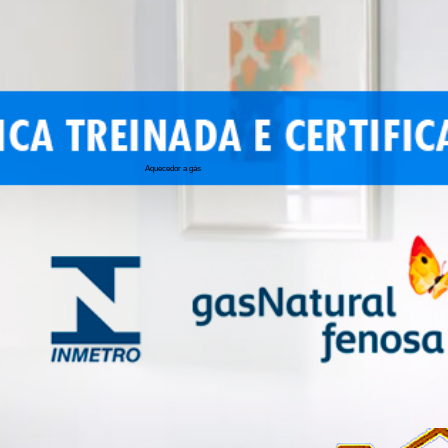
Aquecedor a gás
conserto de 
conserto de a
conserto de 
conserto de 
conserto aqu
conserto de
manutenção a
conserto de 