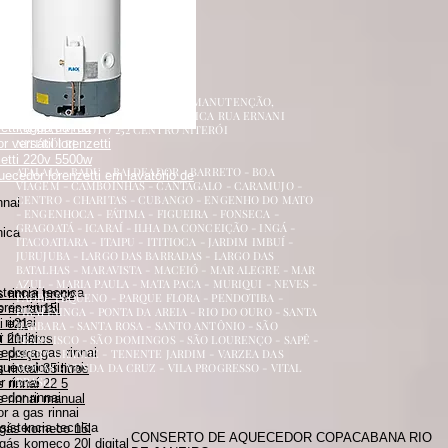
renzetti
a
ecedor versátil lorenzetti
uecedor lorenzetti em torneira
 lorenzetti
AQUECEDOR A GÁS, CONSERTO, MANUTENÇÃO,
etti 110v
INSTALAÇÃO, ASSISTÊNCIA TÉCNICA RUA ERNANI
etti água da rua
AMARAL PEIXOTO 252 CENTRO NITERÓI
 versátil lorenzetti
NITERÓI RJ
zetti 220v 5500w
ATALAIA - BADU - BALDEADOR - BARRETO - BOA
uecedor lorenzetti em lavatório de
VIAGEM - CAMBOINHAS - CANTAGALO - CARAMUJO -
CENTRO - CHARITAS - CUBANGO - ENGENHO DO MATO
nnai
- ENGENHOCA - FÁTIMA - FIGUEIRA - FONSECA -
GRAGOATÁ - ICARAÍ - ILHA DA CONCEIÇÃO - INGÁ -
nica
ITACOATIARA - ITAIPU - ITITIOCA - JARDIM IMBUÍ -
JURUJUBA - LARGO DAS BARRADAS - LARGO DAS
BATALHAS - MARAVISTA - MACEIÓ - MAR ALEGRE - MAR
AZUL - MARIA PAULA - MATA PACA - MURIQUI - NEVES -
stencia tecnica
 rinnai preço
PADRE PEQUENO - PARQUE FLORA - PENDOTIBA -
es rinnai
 rinnai 15l
PIRATININGA - PONTA DA AREIA - RIO DO OURO - SANTA
rinnai
i e21
BÁRBARA - SANTA ROSA - SANTO ANTÔNIO - SÃO
 rinnai
 21 litros
FRANCISCO - SÃO DOMINGOS - SÃO LOURENÇO - SAPÊ -
dor a gas rinnai
s preço
SERRA GRANDE - TENENTE JARDIM - VARZEA DAS
quecedor rinnai
MOÇAS - VENDA DA CRUZ - VILA PROGRESSO - VITAL
rinnai 35 litros
BRASIL
 rinnai
 rinnai 22 5
dor rinnai
 rinnai manual
 a gas rinnai
sistencia tecnica
 gás komeco 15l
CONSERTO DE AQUECEDOR COPACABANA RIO
gás komeco 20l digital