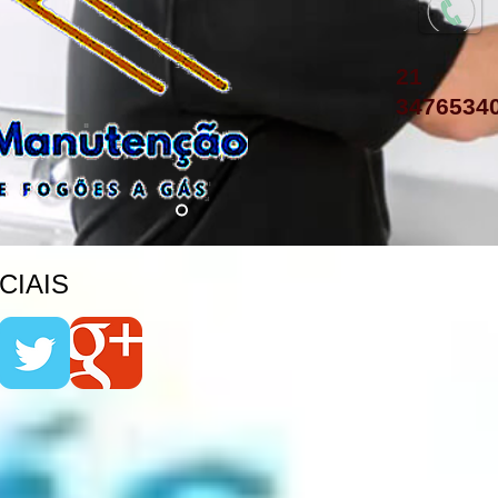
21
3476534
IAIS